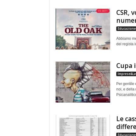
e
CSR, v
numer
Educazione 
Abbiamo mes
del regista 
Cupa i
Imprese&La
Per gentile 
noi, e della 
Psicanalitico
Le cas
differ
Educazione 