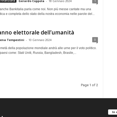
1
Finanziaria
Gerardo Coppola
-
18 Gennaio 2024
anche Bankitalia parla come noi. Non più messe cantate ma una
etica e completa dello stato della nostra economia nelle parole del...
anno elettorale dell’umanità
0
lena Tempestini
-
10 Gennaio 2024
metà della popolazione mondiale andrà alle urne per il voto politico.
 paesi come: Stati Uniti, Russia, Bangladesh, Brasile,...
Page 1 of 2
In 