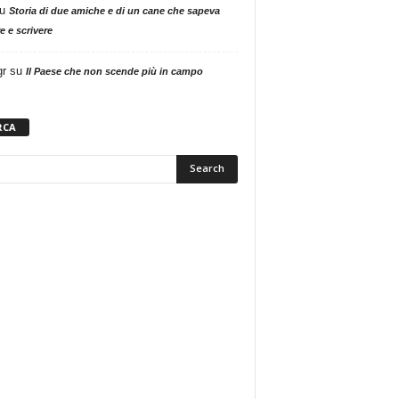
u
Storia di due amiche e di un cane che sapeva
e e scrivere
gr
su
Il Paese che non scende più in campo
RCA