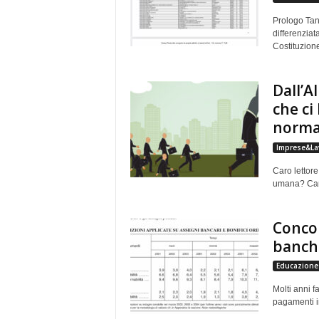
Prologo Tan
differenziat
Costituzione
Dall’A
che ci
norma
Imprese&La
Caro lettore
umana? Carlo
Concor
banche
Educazione 
Molti anni fa
pagamenti in