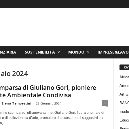
NZIARIA
SOSTENIBILITÀ
MONDO
IMPRESE&LAV
CA
aio 2024
Afric
Amer
mparsa di Giuliano Gori, pioniere
rte Ambientale Condivisa
Art G
BAN
0
Elena Tempestini
-
28 Gennaio 2024
Ecolo
orni è scomparso, ultranovantenne, Giuliano Gori, figura originale di
 e di collezionista d’arte, promotore di accostamenti suggestivi tra
Educa
,...
Euro