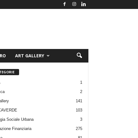
ORO
ART GALLERY
TEGORIE
a
1
ica
2
allery
141
CAVERDE
103
gia Sociale Urbana
3
zione Finanziaria
275
pa
81