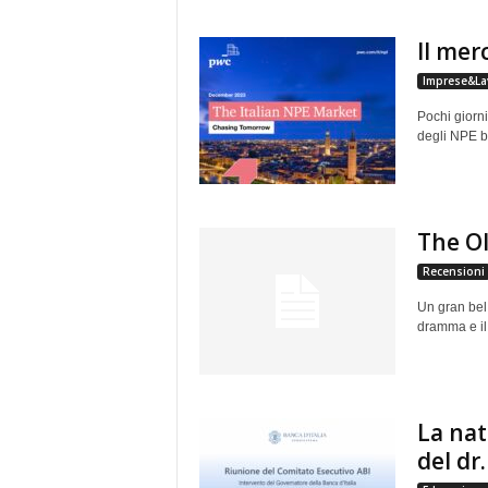
Il mer
Imprese&La
Pochi giorni
degli NPE b
The O
Recensioni
Un gran bel 
dramma e il
La nat
del dr