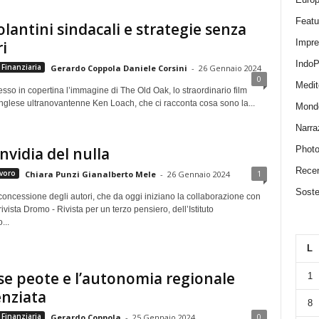
Featu
olantini sindacali e strategie senza
Impr
i
IndoP
Finanziaria
Gerardo Coppola Daniele Corsini
-
26 Gennaio 2024
0
Medit
so in copertina l’immagine di The Old Oak, lo straordinario film
inglese ultranovantenne Ken Loach, che ci racconta cosa sono la...
Mond
Narra
nvidia del nulla
Photo
Recen
1
voro
Chiara Punzi Gianalberto Mele
-
26 Gennaio 2024
Sosten
concessione degli autori, che da oggi iniziano la collaborazione con
rivista Dromo - Rivista per un terzo pensiero, dell’Istituto
...
L
se peote e l’autonomia regionale
1
enziata
8
0
Finanziaria
Gerardo Coppola
-
25 Gennaio 2024