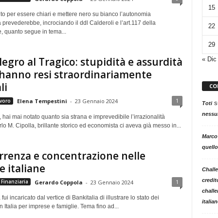
15
to per essere chiari e mettere nero su bianco l’autonomia
a prevederebbe, incrociando il ddl Calderoli e l’art.117 della
22
, quanto segue in tema...
29
llegro al Tragico: stupidità e assurdità
« Dic
 hanno resi straordinariamente
li
CO
1
voro
Elena Tempestini
-
23 Gennaio 2024
s
Toti
nessun
, hai mai notato quanto sia strana e imprevedibile l’irrazionalità
 M. Cipolla, brillante storico ed economista ci aveva già messo in...
Marco
quello
renza e concentrazione nelle
 italiane
Challe
credit
1
Finanziaria
Gerardo Coppola
-
23 Gennaio 2024
challe
 fui incaricato dal vertice di Bankitalia di illustrare lo stato dei
italia
 Italia per imprese e famiglie. Tema fino ad...