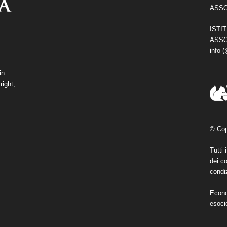
ASSO
ISTI
ASSO
info 
in
right,
© Cop
Tutti 
dei co
condiz
Econo
esoci