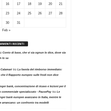
16
17
18
19
20
21
23
24
25
26
27
28
30
31
Feb »
MMENTI RECENTI
u
Conto di base, che vi sia ognun lo dice, dove sia
 lo sa
su
 Calamari
La favola del rimborso immediato:
 che il Rapporto europeo sulle frodi non dice
nger bank, concentrazione di ricavo e lezioni per il
su
o commerciale specializzato - PausePay
Le
nger bank europee avanzano in Italia, mentre le
ne arrancano: un confronto tra modelli