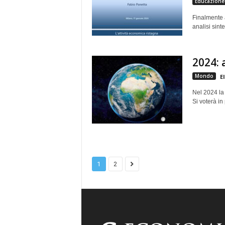
Educazione 
Finalmente 
analisi sint
2024: 
Mondo
E
Nel 2024 la 
Si voterà in
1
2