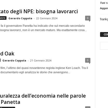
s
Toti
legger
cato degli NPE: bisogna lavorarci
0
voro
Gerardo Coppola
-
22 Gennaio 2024
frank
 fa il governatore Panetta ha indicato che sul mercato secondario
isogna lavorarci, non è un mercato maturo. Ma esattamente cosa...
CE
ld Oak
0
Gerardo Coppola
-
21 Gennaio 2024
film, l’ultimo del quasi novantenne regista inglese Ken Loach. Tra il
 documentario egli analizza le storie che avvengono...
uralezza dell’economia nelle parole
. Panetta