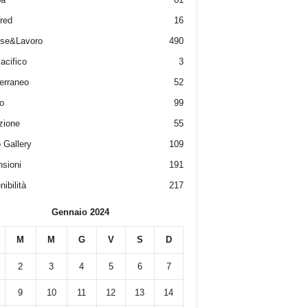
red
16
ese&Lavoro
490
acifico
3
erraneo
52
o
99
zione
55
 Gallery
109
sioni
191
ibilità
217
Gennaio 2024
M
M
G
V
S
D
2
3
4
5
6
7
9
10
11
12
13
14