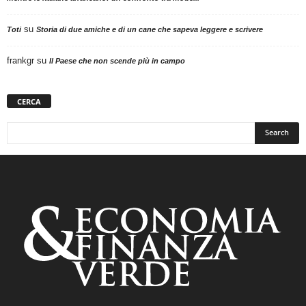
su
Toti
Storia di due amiche e di un cane che sapeva leggere e scrivere
frankgr
su
Il Paese che non scende più in campo
CERCA