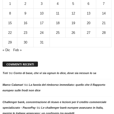
1
2
3
4
5
6
7
8
9
10
11
12
13
14
15
16
17
18
19
20
21
22
23
24
25
26
27
28
29
30
31
« Dic
Feb »
COMMENTI RECENTI
su
Toti
Conto di base, che vi sia ognun lo dice, dove sia nessun lo sa
su
Marco Calamari
La favola del rimborso immediato: quello che il Rapporto
europeo sulle frodi non dice
Challenger bank, concentrazione di ricavo e lezioni per il credito commerciale
su
specializzato - PausePay
Le challenger bank europee avanzano in Italia,
mentre le italiane arrancano: un confronto tra modelli