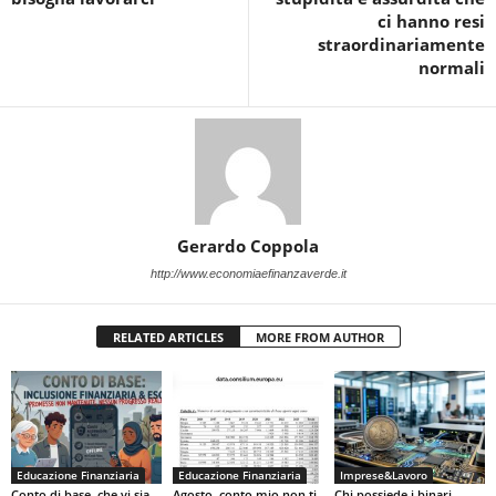
ci hanno resi
straordinariamente
normali
Gerardo Coppola
http://www.economiaefinanzaverde.it
RELATED ARTICLES
MORE FROM AUTHOR
Educazione Finanziaria
Educazione Finanziaria
Imprese&Lavoro
Conto di base, che vi sia
Agosto, conto mio non ti
Chi possiede i binari