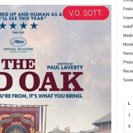
Featu
Impr
IndoP
Medit
Mond
Narra
Photo
Recen
Sosten
L
1
8