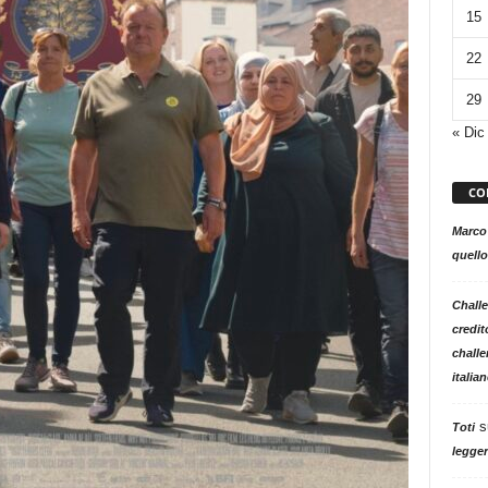
15
22
29
« Dic
CO
Marco
quello
Challe
credit
challe
italia
s
Toti
legger