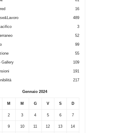
red
16
ese&Lavoro
489
acifico
3
erraneo
52
o
99
zione
55
 Gallery
109
sioni
191
ibilità
217
Gennaio 2024
M
M
G
V
S
D
2
3
4
5
6
7
9
10
11
12
13
14