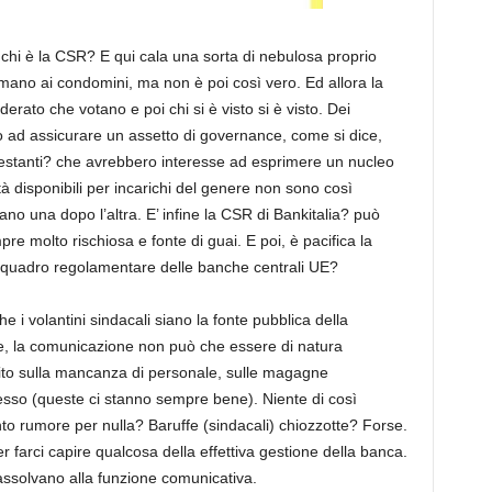
 chi è la CSR? E qui cala una sorta di nebulosa proprio
ano ai condomini, ma non è poi così vero. Ed allora la
erato che votano e poi chi si è visto si è visto. Dei
 ad assicurare un assetto di governance, come si dice,
enestanti? che avrebbero interesse ad esprimere un nucleo
tà disponibili per incarichi del genere non sono così
o una dopo l’altra. E’ infine la CSR di Bankitalia? può
re molto rischiosa e fonte di guai. E poi, è pacifica la
 quadro regolamentare delle banche centrali UE?
e i volantini sindacali siano la fonte pubblica della
e, la comunicazione non può che essere di natura
 dito sulla mancanza di personale, sulle magagne
cesso (queste ci stanno sempre bene). Niente di così
to rumore per nulla? Baruffe (sindacali) chiozzotte? Forse.
farci capire qualcosa della effettiva gestione della banca.
 assolvano alla funzione comunicativa.