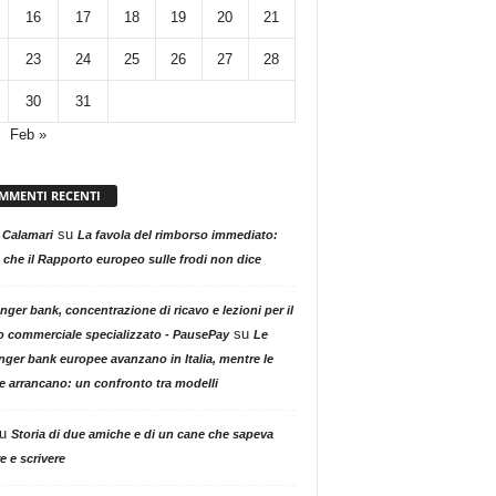
16
17
18
19
20
21
23
24
25
26
27
28
30
31
Feb »
MMENTI RECENTI
su
 Calamari
La favola del rimborso immediato:
 che il Rapporto europeo sulle frodi non dice
nger bank, concentrazione di ricavo e lezioni per il
su
o commerciale specializzato - PausePay
Le
nger bank europee avanzano in Italia, mentre le
ne arrancano: un confronto tra modelli
u
Storia di due amiche e di un cane che sapeva
e e scrivere