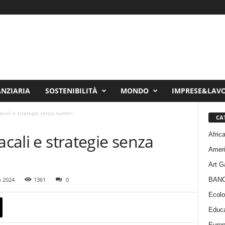
ANZIARIA
SOSTENIBILITÀ
MONDO
IMPRESE&LAV
dacali e strategie senza numeri
CA
Afric
acali e strategie senza
Amer
Art G
BAN
 2024
1361
0
Ecolo
Educa
Euro