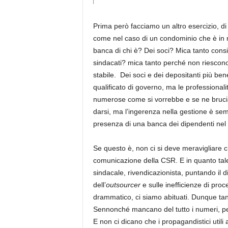
Prima però facciamo un altro esercizio, di
come nel caso di un condominio che è in m
banca di chi è? Dei soci? Mica tanto consid
sindacati? mica tanto perché non riescono
stabile. Dei soci e dei depositanti più b
qualificato di governo, ma le professionali
numerose come si vorrebbe e se ne brucian
darsi, ma l’ingerenza nella gestione è semp
presenza di una banca dei dipendenti nel
Se questo è, non ci si deve meravigliare ch
comunicazione della CSR. E in quanto tal
sindacale, rivendicazionista, puntando il
dell’
outsourcer
e sulle inefficienze di pro
drammatico, ci siamo abituati. Dunque tan
Sennonché mancano del tutto i numeri, per 
E non ci dicano che i propagandistici utili