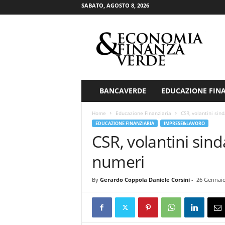
SABATO, AGOSTO 8, 2026
E
c
o
n
o
m
i
BANCAVERDE
EDUCAZIONE FIN
a
&
Home
Educazione Finanziaria
CSR, volantini sin
F
EDUCAZIONE FINANZIARIA
IMPRESE&LAVORO
i
CSR, volantini sind
n
a
numeri
n
z
By
Gerardo Coppola Daniele Corsini
-
26 Gennaio
a
V
e
r
d