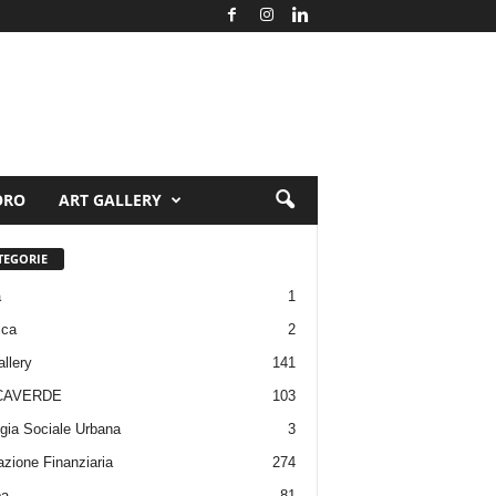
ORO
ART GALLERY
TEGORIE
a
1
ica
2
allery
141
CAVERDE
103
gia Sociale Urbana
3
zione Finanziaria
274
pa
81