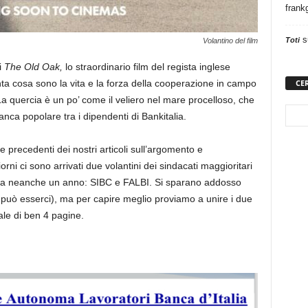
frank
s
Toti
Volantino del film
i
The Old Oak,
lo straordinario film del regista inglese
CE
a cosa sono la vita e la forza della cooperazione in campo
 La quercia è un po’ come il veliero nel mare procelloso, che
nca popolare tra i dipendenti di Bankitalia.
 precedenti dei nostri articoli sull’argomento e
rni ci sono arrivati due volantini dei sindacati maggioritari
ata da neanche un anno: SIBC e FALBI. Si sparano addosso
 può esserci), ma per capire meglio proviamo a unire i due
ale di ben 4 pagine.