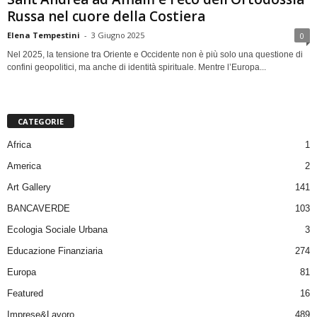
Russa nel cuore della Costiera
Elena Tempestini
-
3 Giugno 2025
0
Nel 2025, la tensione tra Oriente e Occidente non è più solo una questione di
confini geopolitici, ma anche di identità spirituale. Mentre l’Europa...
CATEGORIE
Africa
1
America
2
Art Gallery
141
BANCAVERDE
103
Ecologia Sociale Urbana
3
Educazione Finanziaria
274
Europa
81
Featured
16
Imprese&Lavoro
489