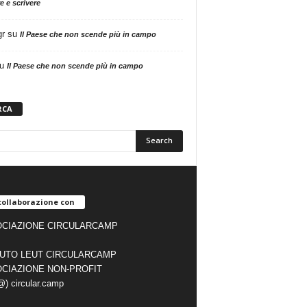
e e scrivere
gr
su
Il Paese che non scende più in campo
u
Il Paese che non scende più in campo
RCA
collaborazione con
CIAZIONE CIRCULARCAMP
TUTO LEUT CIRCULARCAMP
CIAZIONE NON-PROFIT
(@) circular.camp