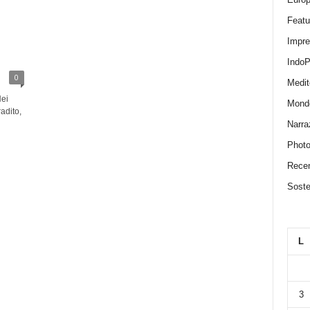
Featu
Impr
IndoP
0
Medit
Nei
Mond
adito,
Narra
Photo
Recen
Sosten
L
3