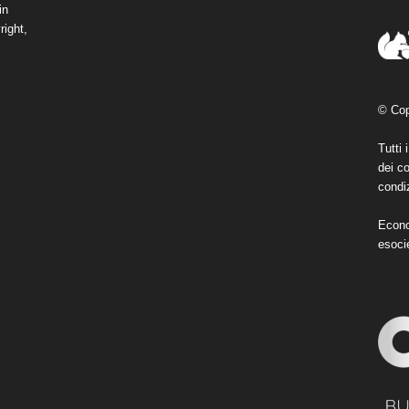
in
right,
© Cop
Tutti 
dei co
condiz
Econo
esoci