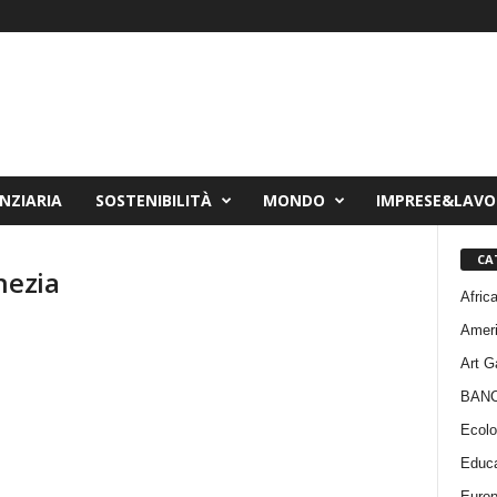
NZIARIA
SOSTENIBILITÀ
MONDO
IMPRESE&LAV
CA
nezia
Afric
Amer
Art G
BAN
Ecolo
Educa
Euro