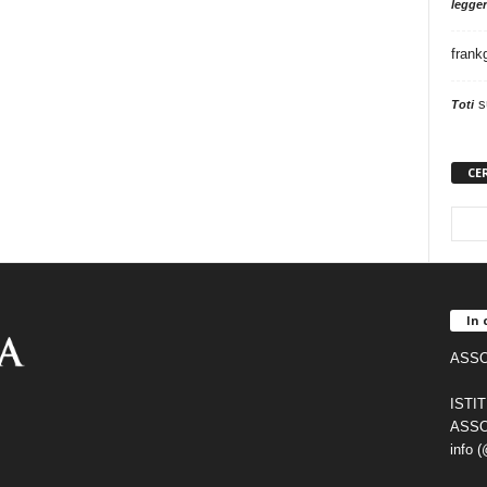
legger
frank
s
Toti
CE
In 
ASSO
ISTI
ASSO
info 