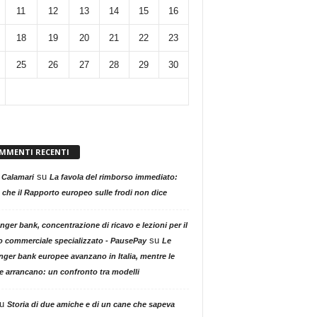
11
12
13
14
15
16
18
19
20
21
22
23
25
26
27
28
29
30
MMENTI RECENTI
su
 Calamari
La favola del rimborso immediato:
 che il Rapporto europeo sulle frodi non dice
nger bank, concentrazione di ricavo e lezioni per il
su
o commerciale specializzato - PausePay
Le
nger bank europee avanzano in Italia, mentre le
ne arrancano: un confronto tra modelli
u
Storia di due amiche e di un cane che sapeva