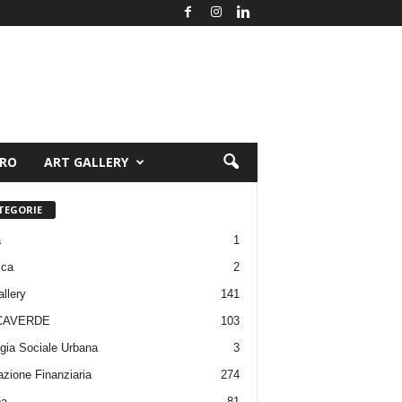
ORO
ART GALLERY
TEGORIE
a
1
ica
2
allery
141
CAVERDE
103
gia Sociale Urbana
3
zione Finanziaria
274
pa
81