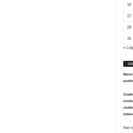
10
17
24
31
« Lug
CO
Marco
quello
Challe
credit
challe
italia
s
Toti