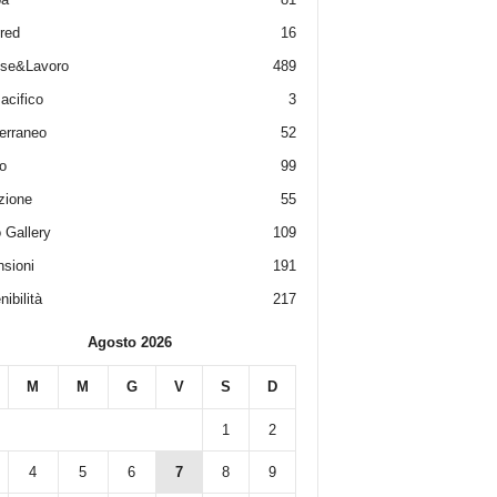
red
16
ese&Lavoro
489
acifico
3
erraneo
52
o
99
zione
55
 Gallery
109
sioni
191
ibilità
217
Agosto 2026
M
M
G
V
S
D
1
2
4
5
6
7
8
9