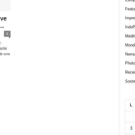
Featu
ave
Impr
..
IndoP
0
Medit
8
Mond
ante
Narra
te una
Photo
Recen
Sosten
L
3