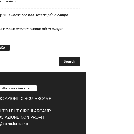
e e scrivere
gr
su
Il Paese che non scende più in campo
u
Il Paese che non scende più in campo
RCA
collaborazione con
CIAZIONE CIRCULARCAMP
TUTO LEUT CIRCULARCAMP
CIAZIONE NON-PROFIT
(@) circular.camp