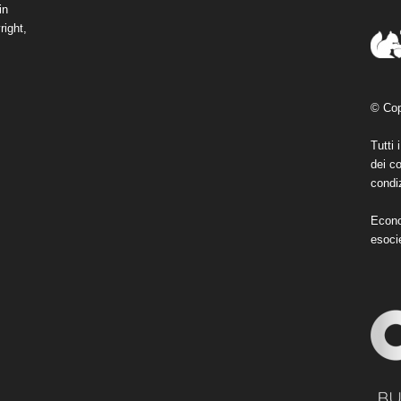
in
right,
© Cop
Tutti 
dei co
condiz
Econo
esoci