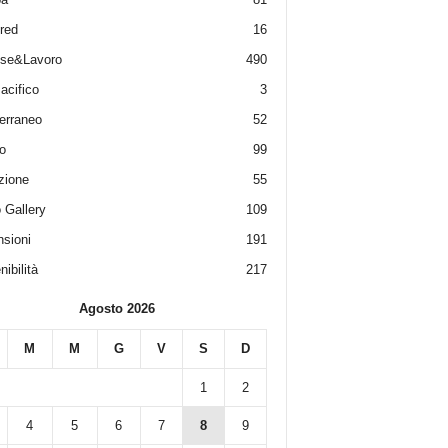
red
16
ese&Lavoro
490
acifico
3
erraneo
52
o
99
zione
55
 Gallery
109
sioni
191
ibilità
217
Agosto 2026
M
M
G
V
S
D
1
2
4
5
6
7
8
9