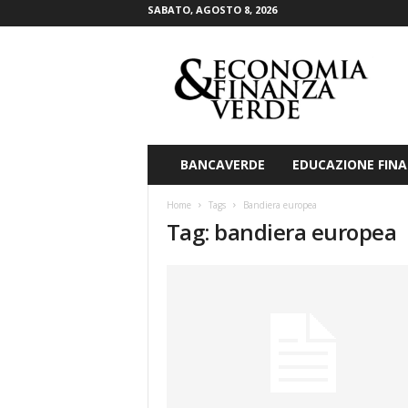
SABATO, AGOSTO 8, 2026
E
c
o
n
o
m
i
BANCAVERDE
EDUCAZIONE FINA
a
&
Home
Tags
Bandiera europea
F
Tag: bandiera europea
i
n
a
n
z
a
V
e
r
d