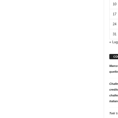
10
17
24
31
« Lug
CO
Marco
quello
Challe
credit
challe
italia
s
Toti