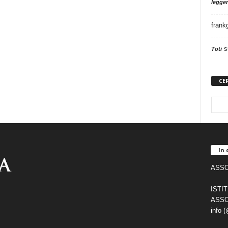
legger
frank
s
Toti
CE
In 
ASSO
ISTI
ASSO
info 