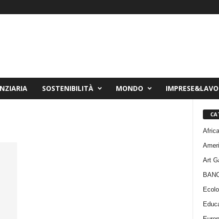
NZIARIA
SOSTENIBILITÀ
MONDO
IMPRESE&LAV
CA
Afric
Amer
Art G
BAN
Ecolo
Educa
Euro