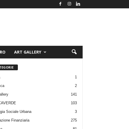
ORO
ART GALLERY
TEGORIE
a
1
ica
2
allery
141
CAVERDE
103
gia Sociale Urbana
3
zione Finanziaria
275
pa
81