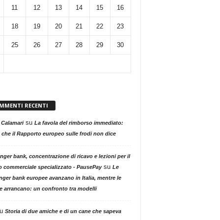
11
12
13
14
15
16
18
19
20
21
22
23
25
26
27
28
29
30
MMENTI RECENTI
su
 Calamari
La favola del rimborso immediato:
 che il Rapporto europeo sulle frodi non dice
nger bank, concentrazione di ricavo e lezioni per il
su
o commerciale specializzato - PausePay
Le
nger bank europee avanzano in Italia, mentre le
ne arrancano: un confronto tra modelli
u
Storia di due amiche e di un cane che sapeva