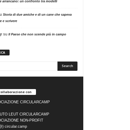
ne arrancano: un confronto tra modelli
u
Storia di due amiche e di un cane che sapeva
e e scrivere
gr
su
Il Paese che non scende più in campo
RCA
collaborazione con
CIAZIONE CIRCULARCAMP
TUTO LEUT CIRCULARCAMP
CIAZIONE NON-PROFIT
(@) circular.camp