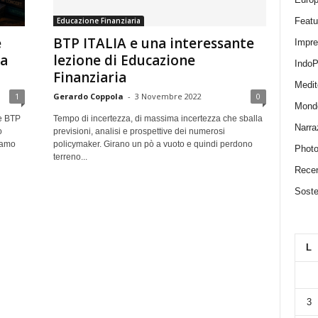
Featu
Educazione Finanziaria
e
BTP ITALIA e una interessante
Impr
ia
lezione di Educazione
IndoP
Finanziaria
Medit
1
Gerardo Coppola
-
3 Novembre 2022
0
Mond
e BTP
Tempo di incertezza, di massima incertezza che sballa
Narra
o
previsioni, analisi e prospettive dei numerosi
iamo
policymaker. Girano un pò a vuoto e quindi perdono
Photo
terreno...
Recen
Sosten
L
3