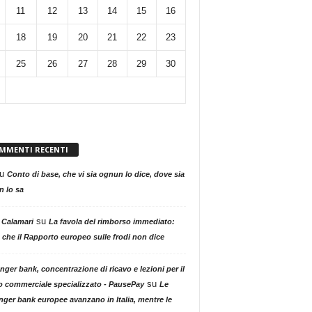
11
12
13
14
15
16
18
19
20
21
22
23
25
26
27
28
29
30
MMENTI RECENTI
u
Conto di base, che vi sia ognun lo dice, dove sia
 lo sa
su
 Calamari
La favola del rimborso immediato:
 che il Rapporto europeo sulle frodi non dice
nger bank, concentrazione di ricavo e lezioni per il
su
o commerciale specializzato - PausePay
Le
nger bank europee avanzano in Italia, mentre le