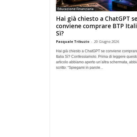
e
Educazione Finanziaria
Hai già chiesto a ChatGPT s
conviene comprare BTP Ital
Sì?
Pasquale Tribuzio
-
20 Giugno 2026
Hai già chiesto a ChatGPT se conviene comprar
Italia Sì? Confessiamolo. Prima di leggere quest
articolo abbiamo aperto un’altra schermata, abb
scritto: “Spiegami in parole...