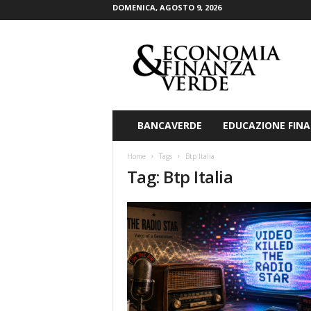
DOMENICA, AGOSTO 9, 2026
E
c
o
n
o
m
i
BANCAVERDE
EDUCAZIONE FINA
a
&
Home
Tags
Btp Italia
F
Tag: Btp Italia
i
n
a
n
z
a
V
e
r
d