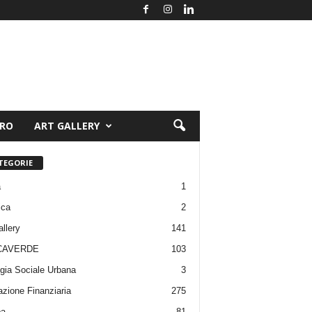
ORO
ART GALLERY
TEGORIE
a
1
ica
2
allery
141
CAVERDE
103
gia Sociale Urbana
3
zione Finanziaria
275
pa
81