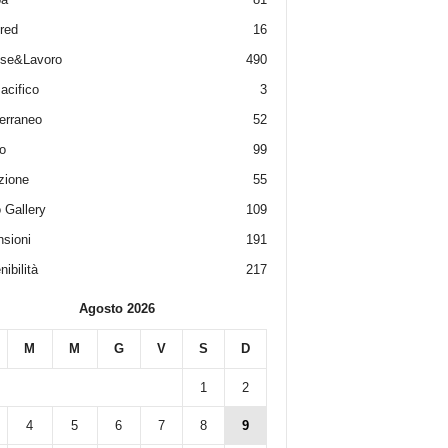
red
16
ese&Lavoro
490
acifico
3
erraneo
52
o
99
zione
55
 Gallery
109
sioni
191
ibilità
217
Agosto 2026
M
M
G
V
S
D
1
2
4
5
6
7
8
9