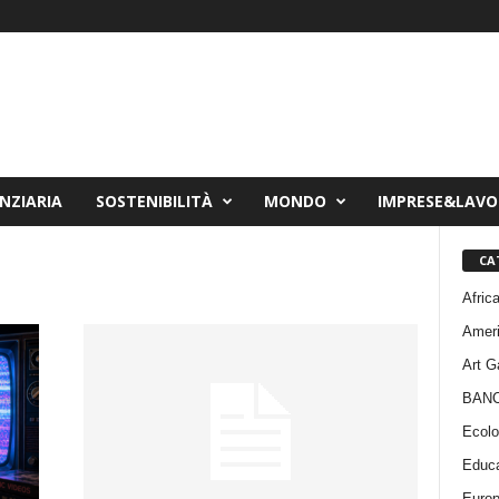
NZIARIA
SOSTENIBILITÀ
MONDO
IMPRESE&LAV
CA
Afric
Amer
Art G
BAN
Ecolo
Educa
Euro