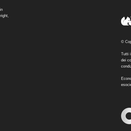
in
right,
© Cop
Tutti 
dei co
condiz
Econo
esoci