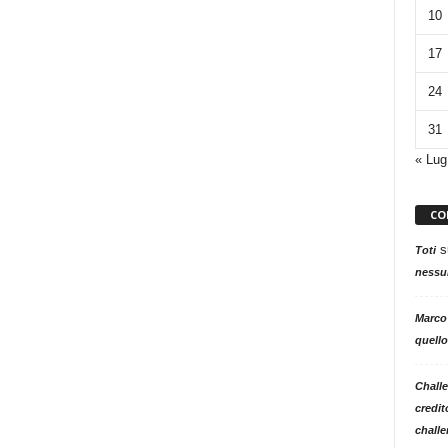
10
17
24
31
« Lug
CO
s
Toti
nessun
Marco
quello
Challe
credit
challe