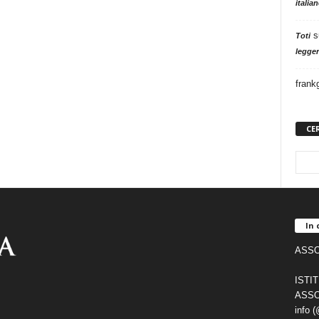
italia
s
Toti
legger
frank
CE
In 
ASSO
ISTI
ASSO
info 