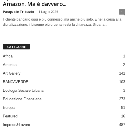
Amazon. Ma è davvero...
Pasquale Tribuzio
-
1 Luglio 2025
1
Il cliente bancario oggi è più connesso, ma anche più solo. E nella corsa alla
digitalizzazione, il bisogno più urgente resta la chiarezza. Si parla...
CATEGORIE
Africa
1
America
2
Art Gallery
141
BANCAVERDE
103
Ecologia Sociale Urbana
3
Educazione Finanziaria
273
Europa
81
Featured
16
Imprese&Lavoro
487