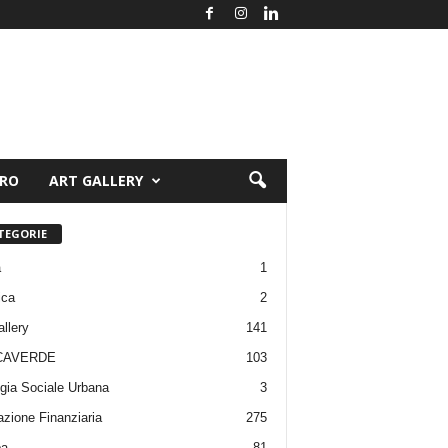
ORO
ART GALLERY
TEGORIE
a
1
ica
2
allery
141
CAVERDE
103
gia Sociale Urbana
3
zione Finanziaria
275
pa
81