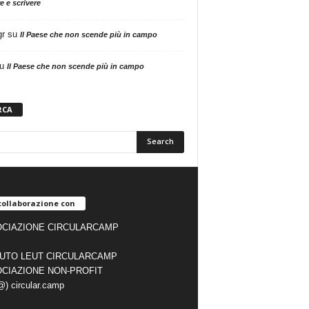
e e scrivere
gr
su
Il Paese che non scende più in campo
u
Il Paese che non scende più in campo
RCA
collaborazione con
CIAZIONE CIRCULARCAMP
TUTO LEUT CIRCULARCAMP
CIAZIONE NON-PROFIT
(@) circular.camp