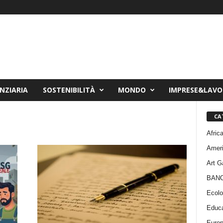
NZIARIA
SOSTENIBILITÀ
MONDO
IMPRESE&LAV
CA
Afric
Amer
Art G
BAN
Ecolo
Educa
Euro