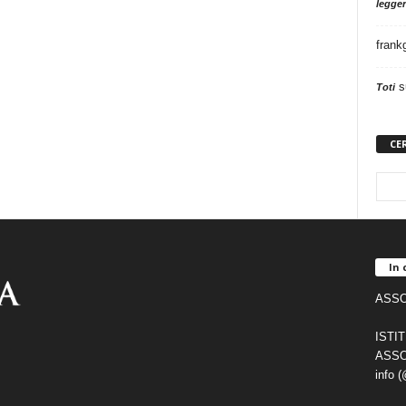
legger
frank
s
Toti
CE
In 
ASSO
ISTI
ASSO
info 