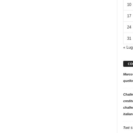
10
17
24
31
« Lug
CO
Marco
quello
Challe
credit
challe
italia
s
Toti