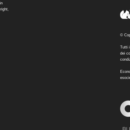
in
right,
© Cop
Tutti 
dei co
condiz
Econo
esoci