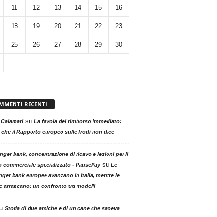
11
12
13
14
15
16
18
19
20
21
22
23
25
26
27
28
29
30
MMENTI RECENTI
su
 Calamari
La favola del rimborso immediato:
 che il Rapporto europeo sulle frodi non dice
nger bank, concentrazione di ricavo e lezioni per il
su
o commerciale specializzato - PausePay
Le
nger bank europee avanzano in Italia, mentre le
ne arrancano: un confronto tra modelli
u
Storia di due amiche e di un cane che sapeva