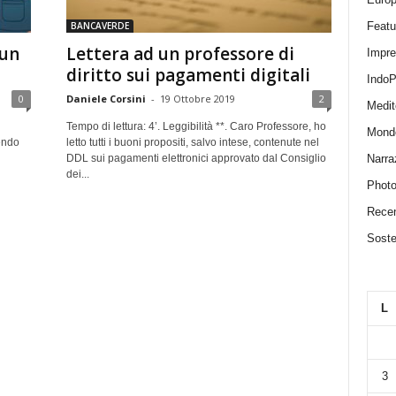
Featu
BANCAVERDE
nun
Lettera ad un professore di
Impr
diritto sui pagamenti digitali
IndoP
0
Daniele Corsini
-
19 Ottobre 2019
2
Medit
Tempo di lettura: 4’. Leggibilità **. Caro Professore, ho
Mond
endo
letto tutti i buoni propositi, salvo intese, contenute nel
Narra
DDL sui pagamenti elettronici approvato dal Consiglio
dei...
Photo
Recen
Sosten
L
3