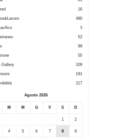
red
16
ese&Lavoro
490
acifico
3
erraneo
52
o
99
zione
55
 Gallery
109
sioni
191
ibilità
217
Agosto 2026
M
M
G
V
S
D
1
2
4
5
6
7
8
9