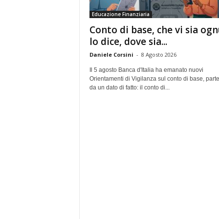
e
Educazione Finanziaria
Conto di base, che vi sia og
lo dice, dove sia...
Daniele Corsini
-
8 Agosto 2026
Il 5 agosto Banca d'Italia ha emanato nuovi
Orientamenti di Vigilanza sul conto di base, part
da un dato di fatto: il conto di...