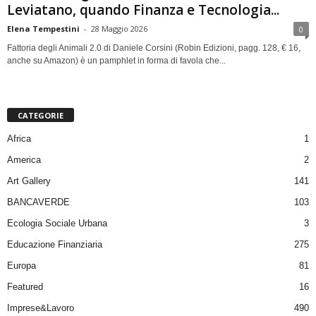
Leviatano, quando Finanza e Tecnologia...
Elena Tempestini
-
28 Maggio 2026
0
Fattoria degli Animali 2.0 di Daniele Corsini (Robin Edizioni, pagg. 128, € 16,
anche su Amazon) è un pamphlet in forma di favola che...
CATEGORIE
Africa
1
America
2
Art Gallery
141
BANCAVERDE
103
Ecologia Sociale Urbana
3
Educazione Finanziaria
275
Europa
81
Featured
16
Imprese&Lavoro
490