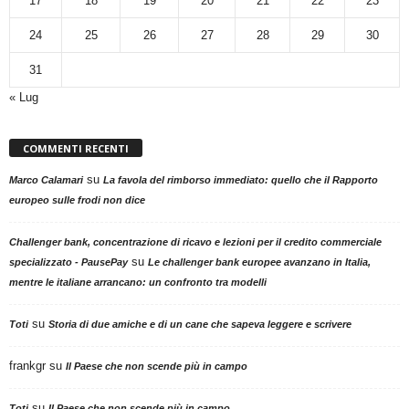
17
18
19
20
21
22
23
24
25
26
27
28
29
30
31
« Lug
COMMENTI RECENTI
su
Marco Calamari
La favola del rimborso immediato: quello che il Rapporto
europeo sulle frodi non dice
Challenger bank, concentrazione di ricavo e lezioni per il credito commerciale
su
specializzato - PausePay
Le challenger bank europee avanzano in Italia,
mentre le italiane arrancano: un confronto tra modelli
su
Toti
Storia di due amiche e di un cane che sapeva leggere e scrivere
frankgr
su
Il Paese che non scende più in campo
su
Toti
Il Paese che non scende più in campo