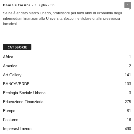
Daniele Corsini
-
1 Luglio 2025
1
Se ne è andato Marco Onado, professore per tanti anni di economia degli
intermediari finanziari alla Università Bocconi e titolare di altri prestigiosi
incarichi....
CATEGORIE
Africa
1
America
2
Art Gallery
141
BANCAVERDE
103
Ecologia Sociale Urbana
3
Educazione Finanziaria
275
Europa
81
Featured
16
Imprese&Lavoro
490