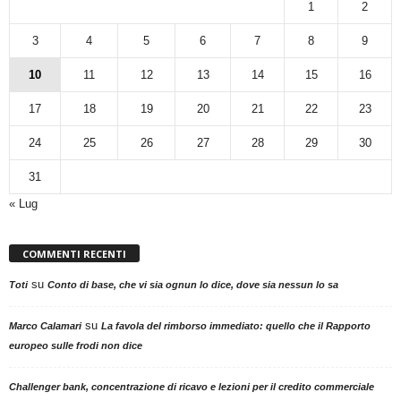
1
2
3
4
5
6
7
8
9
10
11
12
13
14
15
16
17
18
19
20
21
22
23
24
25
26
27
28
29
30
31
« Lug
COMMENTI RECENTI
su
Toti
Conto di base, che vi sia ognun lo dice, dove sia nessun lo sa
su
Marco Calamari
La favola del rimborso immediato: quello che il Rapporto
europeo sulle frodi non dice
Challenger bank, concentrazione di ricavo e lezioni per il credito commerciale