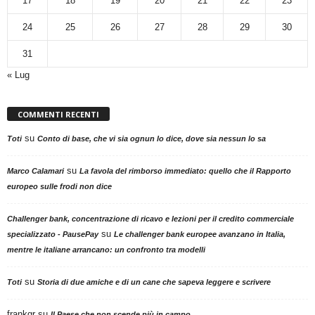
17
18
19
20
21
22
23
24
25
26
27
28
29
30
31
« Lug
COMMENTI RECENTI
su
Toti
Conto di base, che vi sia ognun lo dice, dove sia nessun lo sa
su
Marco Calamari
La favola del rimborso immediato: quello che il Rapporto
europeo sulle frodi non dice
Challenger bank, concentrazione di ricavo e lezioni per il credito commerciale
su
specializzato - PausePay
Le challenger bank europee avanzano in Italia,
mentre le italiane arrancano: un confronto tra modelli
su
Toti
Storia di due amiche e di un cane che sapeva leggere e scrivere
frankgr
su
Il Paese che non scende più in campo