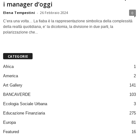
i manager d’oggi
Elena Tempestini
-
26 Febbraio 2024
0
C’era una volta… La fiaba è la rappresentazione simbolica della complessità
della realtà quotidiana, e’ la dicotomia, la divisione in due parti, la
polarizzazione che...
CATEGORIE
Africa
1
America
2
Art Gallery
141
BANCAVERDE
103
Ecologia Sociale Urbana
3
Educazione Finanziaria
275
Europa
81
Featured
16