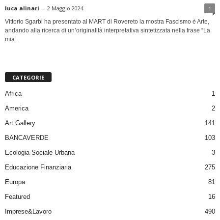
luca alinari
-
2 Maggio 2024
1
Vittorio Sgarbi ha presentato al MART di Rovereto la mostra Fascismo è Arte,
andando alla ricerca di un’originalità interpretativa sintetizzata nella frase “La
mia...
CATEGORIE
Africa
1
America
2
Art Gallery
141
BANCAVERDE
103
Ecologia Sociale Urbana
3
Educazione Finanziaria
275
Europa
81
Featured
16
Imprese&Lavoro
490