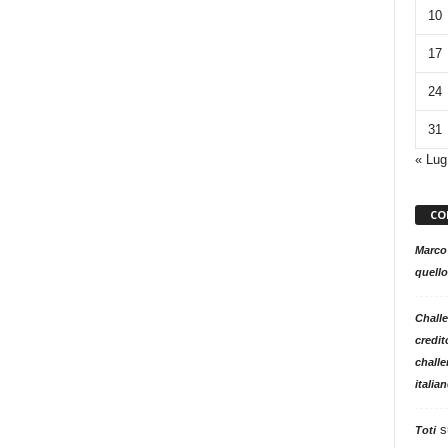
10
17
24
31
« Lug
CO
Marco
quello
Challe
credit
challe
italia
s
Toti