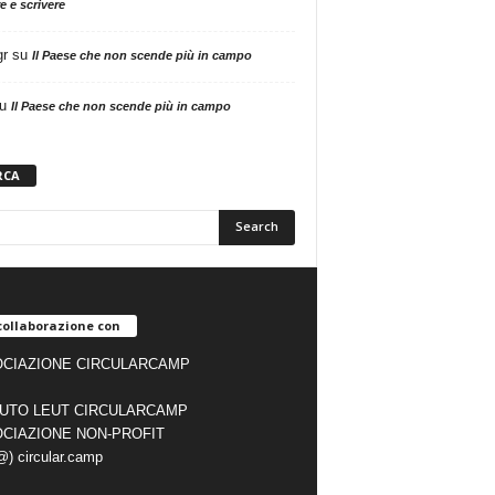
e e scrivere
gr
su
Il Paese che non scende più in campo
u
Il Paese che non scende più in campo
RCA
collaborazione con
CIAZIONE CIRCULARCAMP
TUTO LEUT CIRCULARCAMP
CIAZIONE NON-PROFIT
(@) circular.camp