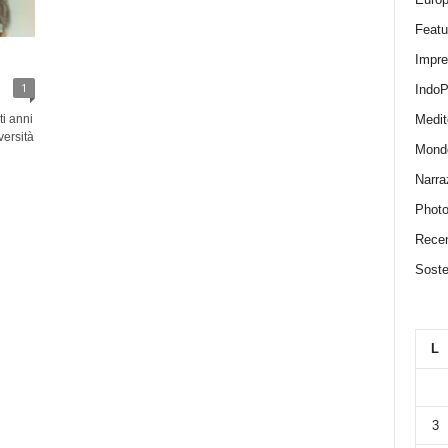
Featu
Impr
1
IndoP
Medit
i anni
versità
Mond
Narra
Photo
Recen
Sosten
L
3