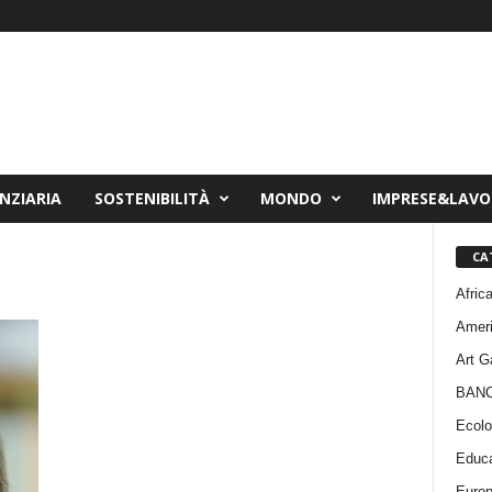
NZIARIA
SOSTENIBILITÀ
MONDO
IMPRESE&LAV
CA
Afric
Amer
Art G
BAN
Ecolo
Educa
Euro