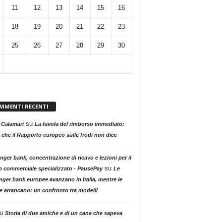
11
12
13
14
15
16
18
19
20
21
22
23
25
26
27
28
29
30
MMENTI RECENTI
su
 Calamari
La favola del rimborso immediato:
 che il Rapporto europeo sulle frodi non dice
nger bank, concentrazione di ricavo e lezioni per il
su
o commerciale specializzato - PausePay
Le
nger bank europee avanzano in Italia, mentre le
ne arrancano: un confronto tra modelli
u
Storia di due amiche e di un cane che sapeva