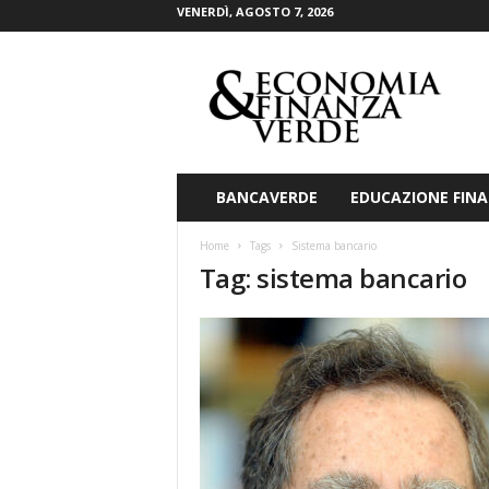
VENERDÌ, AGOSTO 7, 2026
E
c
o
n
o
m
i
BANCAVERDE
EDUCAZIONE FINA
a
&
Home
Tags
Sistema bancario
F
Tag: sistema bancario
i
n
a
n
z
a
V
e
r
d