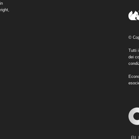
in
right,
© Cop
Tutti 
dei co
condiz
Econo
esoci