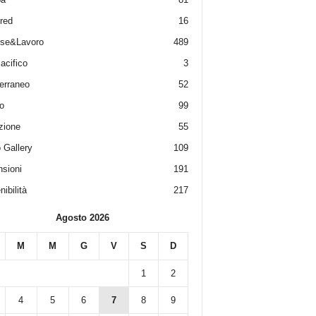
red
16
ese&Lavoro
489
acifico
3
erraneo
52
o
99
zione
55
 Gallery
109
sioni
191
ibilità
217
Agosto 2026
M
M
G
V
S
D
1
2
4
5
6
7
8
9