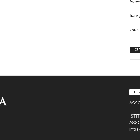
legger
frank
s
Toti
CE
In 
ASSO
ISTI
ASSO
info 