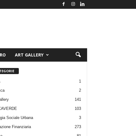
ORO
ART GALLERY
TEGORIE
a
1
ica
2
allery
141
CAVERDE
103
gia Sociale Urbana
3
zione Finanziaria
273
pa
81