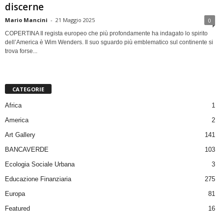
discerne
Mario Mancini
-
21 Maggio 2025
0
COPERTINA Il regista europeo che più profondamente ha indagato lo spirito
dell’America è Wim Wenders. Il suo sguardo più emblematico sul continente si
trova forse...
CATEGORIE
Africa
1
America
2
Art Gallery
141
BANCAVERDE
103
Ecologia Sociale Urbana
3
Educazione Finanziaria
275
Europa
81
Featured
16