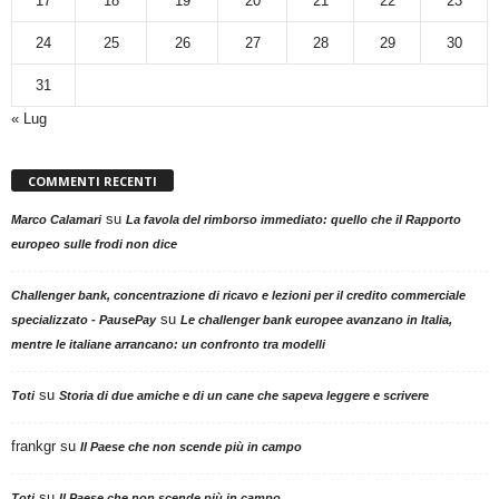
17
18
19
20
21
22
23
24
25
26
27
28
29
30
31
« Lug
COMMENTI RECENTI
su
Marco Calamari
La favola del rimborso immediato: quello che il Rapporto
europeo sulle frodi non dice
Challenger bank, concentrazione di ricavo e lezioni per il credito commerciale
su
specializzato - PausePay
Le challenger bank europee avanzano in Italia,
mentre le italiane arrancano: un confronto tra modelli
su
Toti
Storia di due amiche e di un cane che sapeva leggere e scrivere
frankgr
su
Il Paese che non scende più in campo
su
Toti
Il Paese che non scende più in campo