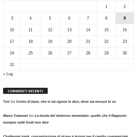
1
2
3
4
5
6
7
8
9
10
11
12
13
14
15
16
17
18
19
20
21
22
23
24
25
26
27
28
29
30
31
« Lug
COMMENTI RECENTI
su
Toti
Conto di base, che vi sia ognun lo dice, dove sia nessun lo sa
su
Marco Calamari
La favola del rimborso immediato: quello che il Rapporto
europeo sulle frodi non dice
Challenger bank, concentrazione di ricavo e lezioni per il credito commerciale