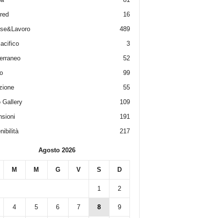
red
16
ese&Lavoro
489
acifico
3
erraneo
52
o
99
zione
55
 Gallery
109
sioni
191
ibilità
217
Agosto 2026
M
M
G
V
S
D
1
2
4
5
6
7
8
9