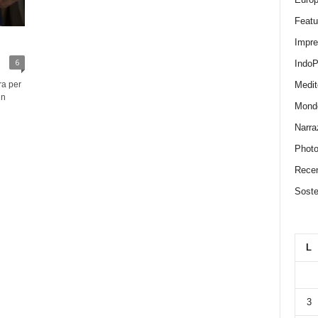
Featu
Impr
6
IndoP
Medit
ra per
un
Mond
Narra
Photo
Recen
Sosten
L
3