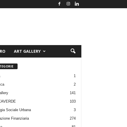
ORO
ART GALLERY
TEGORIE
a
1
ica
2
allery
141
CAVERDE
103
gia Sociale Urbana
3
zione Finanziaria
274
pa
81