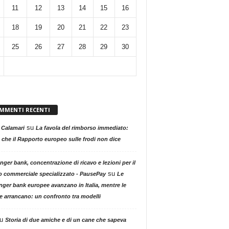
11
12
13
14
15
16
18
19
20
21
22
23
25
26
27
28
29
30
MMENTI RECENTI
su
 Calamari
La favola del rimborso immediato:
 che il Rapporto europeo sulle frodi non dice
nger bank, concentrazione di ricavo e lezioni per il
su
o commerciale specializzato - PausePay
Le
nger bank europee avanzano in Italia, mentre le
ne arrancano: un confronto tra modelli
u
Storia di due amiche e di un cane che sapeva