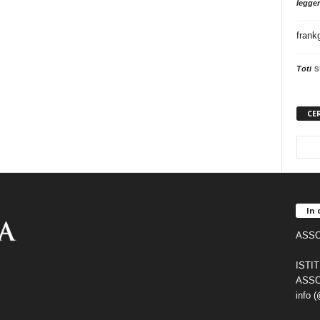
legger
frank
s
Toti
CE
In 
ASSO
ISTI
ASSO
info 