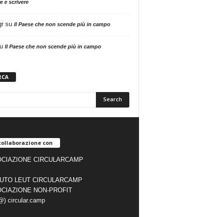
e e scrivere
gr
su
Il Paese che non scende più in campo
u
Il Paese che non scende più in campo
RCA
collaborazione con
CIAZIONE CIRCULARCAMP
TUTO LEUT CIRCULARCAMP
CIAZIONE NON-PROFIT
(@) circular.camp