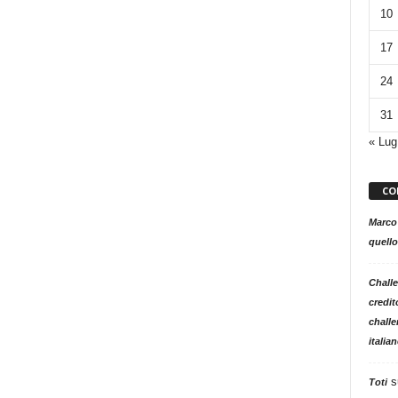
10
17
24
31
« Lug
CO
Marco
quello
Challe
credit
challe
italia
s
Toti