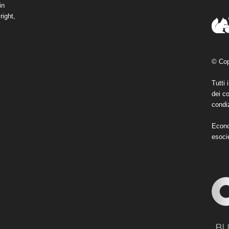
in
right,
© Cop
Tutti 
dei co
condiz
Econo
esoci