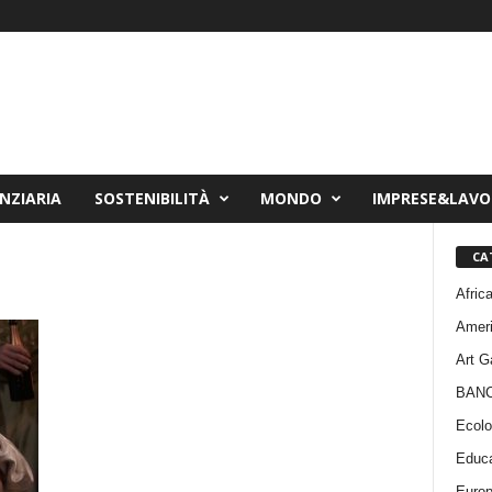
NZIARIA
SOSTENIBILITÀ
MONDO
IMPRESE&LAV
CA
Afric
Amer
Art G
BAN
Ecolo
Educa
Euro