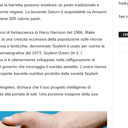
frank
 la barretta possono sostituire un pasto tradizionale e
tamente vegane. La bevanda Saturo è acquistabile su Amazon
s
Toti
ntiene 300 calorie pasto.
zo di fantascienza di Harry Harrison del 1966,
Make
CE
 di una crescita eccessiva della popolazione sulle risorse
 soia e lenticchie, denominato Soylent è usato per nutrire la
nematografica del 1973,
Soylent Green
(in it.
I
a si è ulteriormente sviluppato nella raffigurazione di
governo che incoraggia il suicidio assistito. L’unica risorsa
opinte barrette nutritive prodotte dalla società Soylent.
geles, dichiara che il suo progetto intelligente di
a alla portata di tutti. Una porzione insapore della sua