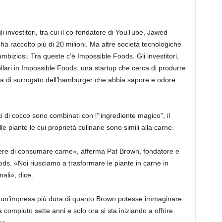
i investitori, tra cui il co-fondatore di YouTube, Jawed
ha raccolto più di 20 milioni. Ma altre società tecnologiche
biziosi. Tra queste c’è Impossible Foods. Gli investitori,
ollari in Impossible Foods, una startup che cerca di produrre
rta di surrogato dell’hamburger che abbia sapore e odore
i di cocco sono combinati con l’“ingrediente magico”, il
 piante le cui proprietà culinarie sono simili alla carne.
tere di consumare carne», afferma Pat Brown, fondatore e
ds. «Noi riusciamo a trasformare le piante in carne in
mali», dice.
to un’impresa più dura di quanto Brown potesse immaginare.
compiuto sette anni e solo ora si sta iniziando a offrire