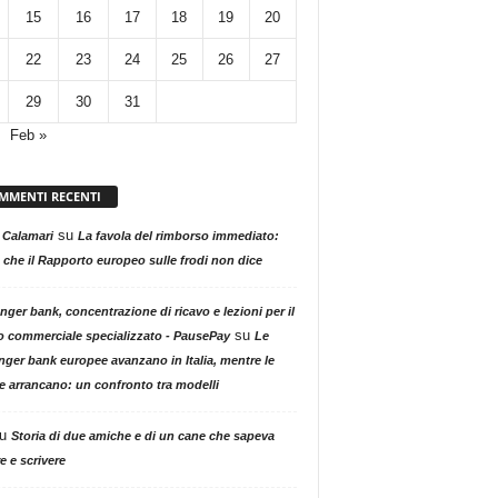
15
16
17
18
19
20
22
23
24
25
26
27
29
30
31
Feb »
MMENTI RECENTI
su
 Calamari
La favola del rimborso immediato:
 che il Rapporto europeo sulle frodi non dice
nger bank, concentrazione di ricavo e lezioni per il
su
o commerciale specializzato - PausePay
Le
nger bank europee avanzano in Italia, mentre le
ne arrancano: un confronto tra modelli
u
Storia di due amiche e di un cane che sapeva
e e scrivere