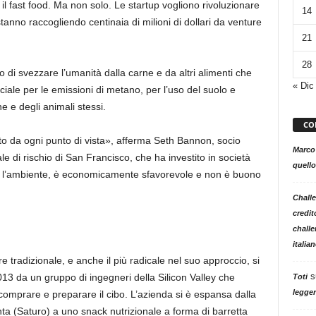
i: il fast food. Ma non solo. Le startup vogliono rivoluzionare
14
stanno raccogliendo centinaia di milioni di dollari da venture
21
28
o di svezzare l’umanità dalla carne e da altri alimenti che
« Dic
ale per le emissioni di metano, per l’uso del suolo e
e e degli animali stessi.
CO
to da ogni punto di vista», afferma Seth Bannon, socio
Marco
le di rischio di San Francisco, che ha investito in società
quello
per l’ambiente, è economicamente sfavorevole e non è buono
Challe
credit
challe
italia
are tradizionale, e anche il più radicale nel suo approccio, si
s
13 da un gruppo di ingegneri della Silicon Valley che
Toti
legger
 comprare e preparare il cibo. L’azienda si è espansa dalla
a (Saturo) a uno snack nutrizionale a forma di barretta