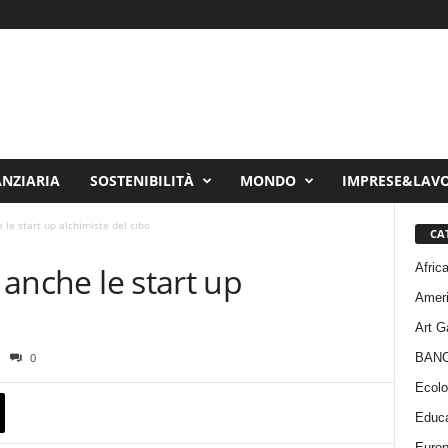
ANZIARIA
SOSTENIBILITÀ
MONDO
IMPRESE&LAV
 le start up alchimiste del cibo
CA
Afric
y anche le start up
Amer
Art G
BAN
0
Ecolo
Educa
Euro