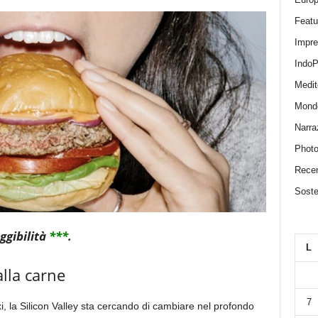
Featu
Impr
IndoP
Medit
Mond
Narra
Photo
Recen
Sosten
eggibilità
***
.
L
lla carne
7
i, la Silicon Valley sta cercando di cambiare nel profondo