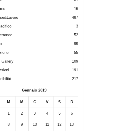
red
16
ese&Lavoro
487
acifico
3
erraneo
52
o
99
zione
55
 Gallery
109
sioni
191
ibilità
217
Gennaio 2019
M
M
G
V
S
D
1
2
3
4
5
6
8
9
10
11
12
13