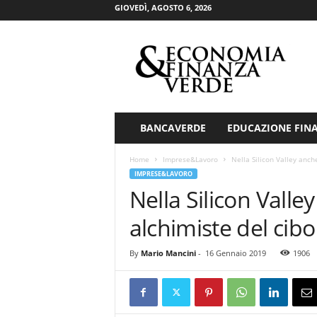
GIOVEDÌ, AGOSTO 6, 2026
E
c
o
n
o
m
i
BANCAVERDE
EDUCAZIONE FIN
a
&
Home
Imprese&Lavoro
Nella Silicon Valley anche
F
IMPRESE&LAVORO
i
Nella Silicon Valle
n
a
alchimiste del cibo
n
z
By
Mario Mancini
-
16 Gennaio 2019
1906
a
V
e
r
d