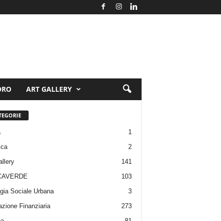
ORO
ART GALLERY
TEGORIE
a
1
ica
2
allery
141
CAVERDE
103
gia Sociale Urbana
3
zione Finanziaria
273
pa
81