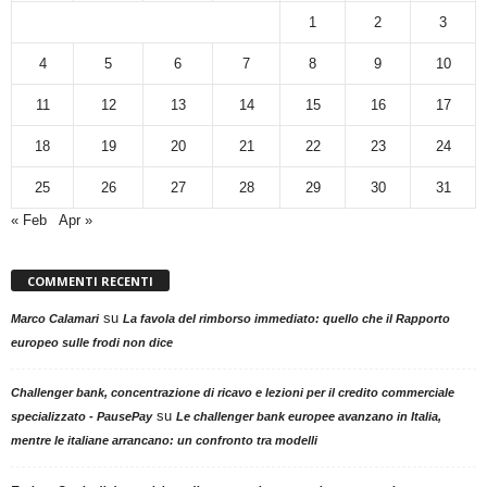
1
2
3
4
5
6
7
8
9
10
11
12
13
14
15
16
17
18
19
20
21
22
23
24
25
26
27
28
29
30
31
« Feb
Apr »
COMMENTI RECENTI
su
Marco Calamari
La favola del rimborso immediato: quello che il Rapporto
europeo sulle frodi non dice
Challenger bank, concentrazione di ricavo e lezioni per il credito commerciale
su
specializzato - PausePay
Le challenger bank europee avanzano in Italia,
mentre le italiane arrancano: un confronto tra modelli