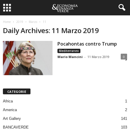
Home
2019
Marzo
11
Daily Archives: 11 Marzo 2019
Pocahontas contro Trump
Mediterraneo
Mario Mancini
-
11 Marzo 2019
0
CATEGORIE
Africa
1
America
2
Art Gallery
141
BANCAVERDE
103