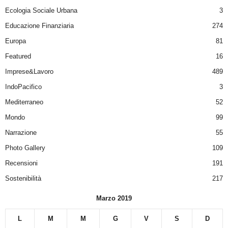
Ecologia Sociale Urbana
3
Educazione Finanziaria
274
Europa
81
Featured
16
Imprese&Lavoro
489
IndoPacifico
3
Mediterraneo
52
Mondo
99
Narrazione
55
Photo Gallery
109
Recensioni
191
Sostenibilità
217
Marzo 2019
L
M
M
G
V
S
D