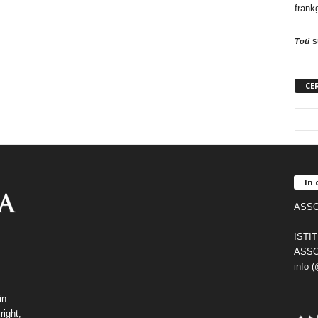
frank
s
Toti
CE
In 
ASSO
ISTI
ASSO
info 
in
right,