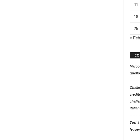
11
18
25
« Feb
CO
Marco
quello
Challe
credit
challe
italia
s
Toti
legger