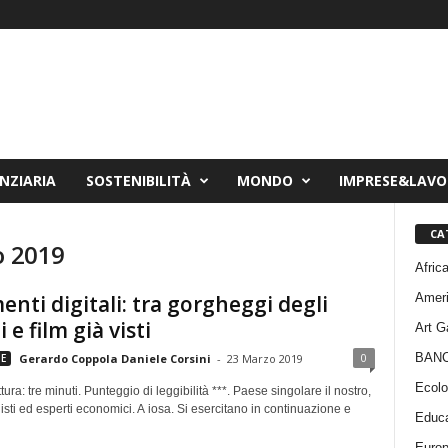
NZIARIA
SOSTENIBILITÀ
MONDO
IMPRESE&LAV
CA
o 2019
Afric
Amer
nti digitali: tra gorgheggi degli
 e film già visti
Art G
BAN
0
E
Gerardo Coppola Daniele Corsini
-
23 Marzo 2019
Ecolo
tura: tre minuti. Punteggio di leggibilità ***. Paese singolare il nostro,
listi ed esperti economici. A iosa. Si esercitano in continuazione e
Educa
Euro