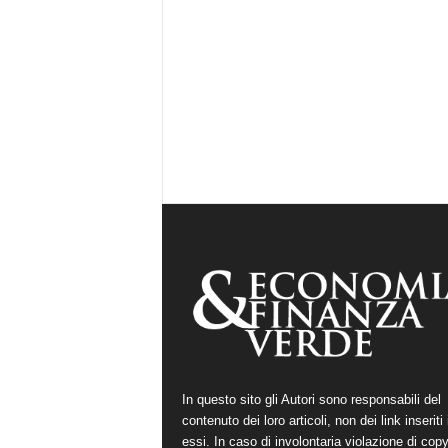
In questo sito gli Autori sono responsabili del
contenuto dei loro articoli, non dei link inseriti 
essi. In caso di involontaria violazione di copy