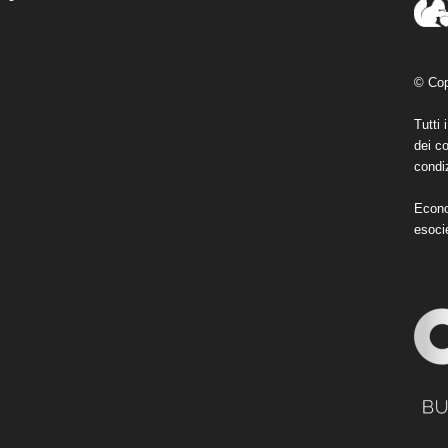
© Cop
Tutti 
dei co
condiz
Econo
esoci