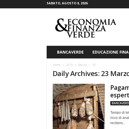
SABATO, AGOSTO 8, 2026
E
c
o
n
o
m
i
BANCAVERDE
EDUCAZIONE FINA
a
&
Home
2019
Marzo
23
F
Daily Archives: 23 Marz
i
n
Pagame
a
n
esperti
z
BANCAVERD
a
V
Tempo di let
e
ricco di ana
r
recitano...
d