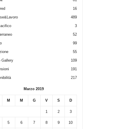
red
16
ese&Lavoro
489
acifico
3
erraneo
52
o
99
zione
55
 Gallery
109
sioni
191
ibilità
217
Marzo 2019
M
M
G
V
S
D
1
2
3
5
6
7
8
9
10