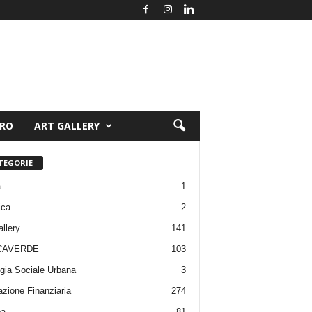
ORO
ART GALLERY
TEGORIE
a
1
ica
2
allery
141
CAVERDE
103
gia Sociale Urbana
3
zione Finanziaria
274
pa
81