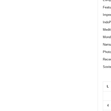
Featu
Impr
IndoP
Medit
Mond
Narra
Photo
Recen
Sosten
L
4