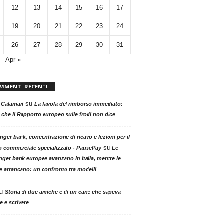
12
13
14
15
16
17
19
20
21
22
23
24
26
27
28
29
30
31
Apr »
MMENTI RECENTI
su
 Calamari
La favola del rimborso immediato:
 che il Rapporto europeo sulle frodi non dice
nger bank, concentrazione di ricavo e lezioni per il
su
o commerciale specializzato - PausePay
Le
nger bank europee avanzano in Italia, mentre le
ne arrancano: un confronto tra modelli
u
Storia di due amiche e di un cane che sapeva
e e scrivere