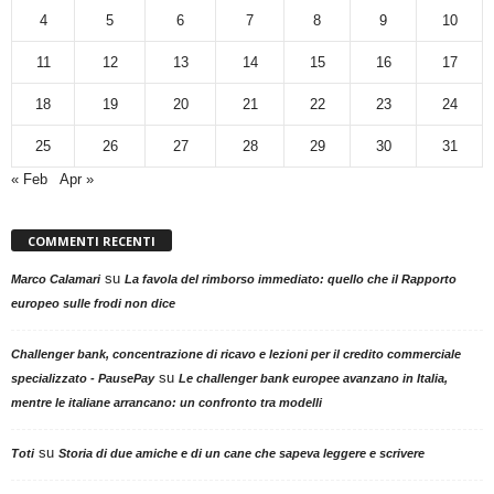
4
5
6
7
8
9
10
11
12
13
14
15
16
17
18
19
20
21
22
23
24
25
26
27
28
29
30
31
« Feb
Apr »
COMMENTI RECENTI
su
Marco Calamari
La favola del rimborso immediato: quello che il Rapporto
europeo sulle frodi non dice
Challenger bank, concentrazione di ricavo e lezioni per il credito commerciale
su
specializzato - PausePay
Le challenger bank europee avanzano in Italia,
mentre le italiane arrancano: un confronto tra modelli
su
Toti
Storia di due amiche e di un cane che sapeva leggere e scrivere