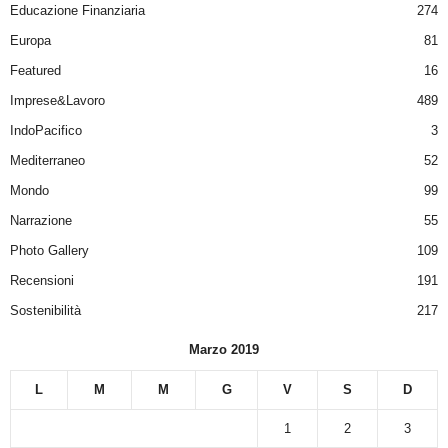
Educazione Finanziaria
274
Europa
81
Featured
16
Imprese&Lavoro
489
IndoPacifico
3
Mediterraneo
52
Mondo
99
Narrazione
55
Photo Gallery
109
Recensioni
191
Sostenibilità
217
Marzo 2019
L
M
M
G
V
S
D
1
2
3