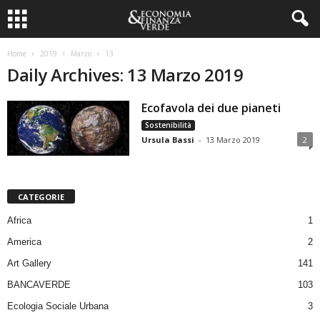
Home
2019
Marzo
13
Daily Archives: 13 Marzo 2019
Ecofavola dei due pianeti
Sostenibilità
Ursula Bassi
-
13 Marzo 2019
2
CATEGORIE
Africa
1
America
2
Art Gallery
141
BANCAVERDE
103
Ecologia Sociale Urbana
3