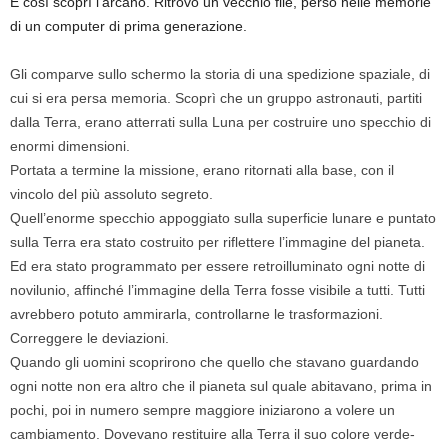
E così scoprì l’arcano. Ritrovò un vecchio file, perso nelle memorie
di un computer di prima generazione.
Gli comparve sullo schermo la storia di una spedizione spaziale, di
cui si era persa memoria. Scoprì che un gruppo astronauti, partiti
dalla Terra, erano atterrati sulla Luna per costruire uno specchio di
enormi dimensioni.
Portata a termine la missione, erano ritornati alla base, con il
vincolo del più assoluto segreto.
Quell’enorme specchio appoggiato sulla superficie lunare e puntato
sulla Terra era stato costruito per riflettere l’immagine del pianeta.
Ed era stato programmato per essere retroilluminato ogni notte di
novilunio, affinché l’immagine della Terra fosse visibile a tutti. Tutti
avrebbero potuto ammirarla, controllarne le trasformazioni.
Correggere le deviazioni.
Quando gli uomini scoprirono che quello che stavano guardando
ogni notte non era altro che il pianeta sul quale abitavano, prima in
pochi, poi in numero sempre maggiore iniziarono a volere un
cambiamento. Dovevano restituire alla Terra il suo colore verde-