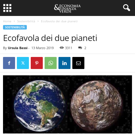
Home
Sostenibilità
Ecofavola dei due pianeti
SOSTENIBILITÀ
Ecofavola dei due pianeti
By
Ursula Bassi
-
13 Marzo 2019
3311
2