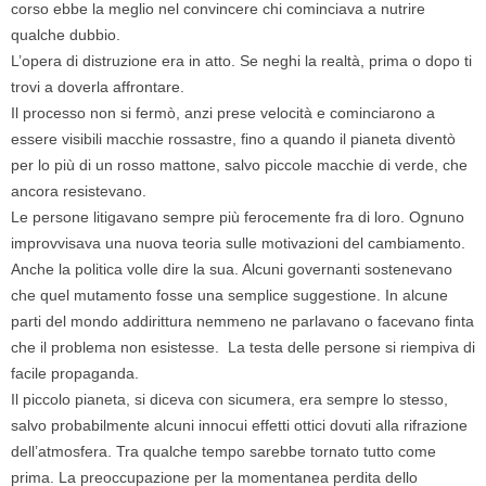
corso ebbe la meglio nel convincere chi cominciava a nutrire
qualche dubbio.
L’opera di distruzione era in atto. Se neghi la realtà, prima o dopo ti
trovi a doverla affrontare.
Il processo non si fermò, anzi prese velocità e cominciarono a
essere visibili macchie rossastre, fino a quando il pianeta diventò
per lo più di un rosso mattone, salvo piccole macchie di verde, che
ancora resistevano.
Le persone litigavano sempre più ferocemente fra di loro. Ognuno
improvvisava una nuova teoria sulle motivazioni del cambiamento.
Anche la politica volle dire la sua. Alcuni governanti sostenevano
che quel mutamento fosse una semplice suggestione. In alcune
parti del mondo addirittura nemmeno ne parlavano o facevano finta
che il problema non esistesse. La testa delle persone si riempiva di
facile propaganda.
Il piccolo pianeta, si diceva con sicumera, era sempre lo stesso,
salvo probabilmente alcuni innocui effetti ottici dovuti alla rifrazione
dell’atmosfera. Tra qualche tempo sarebbe tornato tutto come
prima. La preoccupazione per la momentanea perdita dello