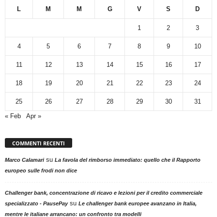
L
M
M
G
V
S
D
1
2
3
4
5
6
7
8
9
10
11
12
13
14
15
16
17
18
19
20
21
22
23
24
25
26
27
28
29
30
31
« Feb
Apr »
COMMENTI RECENTI
su
Marco Calamari
La favola del rimborso immediato: quello che il Rapporto
europeo sulle frodi non dice
Challenger bank, concentrazione di ricavo e lezioni per il credito commerciale
su
specializzato - PausePay
Le challenger bank europee avanzano in Italia,
mentre le italiane arrancano: un confronto tra modelli