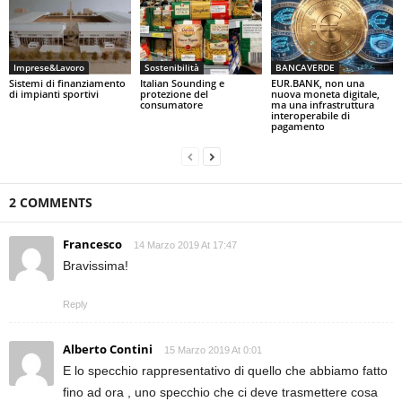
Imprese&Lavoro
Sostenibilità
BANCAVERDE
Sistemi di finanziamento
Italian Sounding e
EUR.BANK, non una
di impianti sportivi
protezione del
nuova moneta digitale,
consumatore
ma una infrastruttura
interoperabile di
pagamento
2 COMMENTS
Francesco
14 Marzo 2019 At 17:47
Bravissima!
Reply
Alberto Contini
15 Marzo 2019 At 0:01
E lo specchio rappresentativo di quello che abbiamo fatto
fino ad ora , uno specchio che ci deve trasmettere cosa