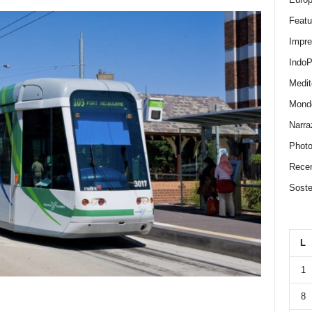
Featu
Impr
IndoP
Medit
Mond
Narra
Photo
Recen
Sosten
L
1
8