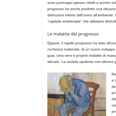
sono purtroppo spesso ridotti a scontri sul
progresso ha anche prodotto una situazione
distruzioni inferte dall’uomo all’ambiente.
“capitale ambientale” che abbiamo distrutt
Le malattie del progresso
Eppure, il rapido progresso ha dato all’
ricchezza materiale, di un nuovo sviluppo 
guai, crea vere e proprie malattie di mass
elevato. La società opulenta non elimina gli 
No
e 
de
pr
di
ca
pr