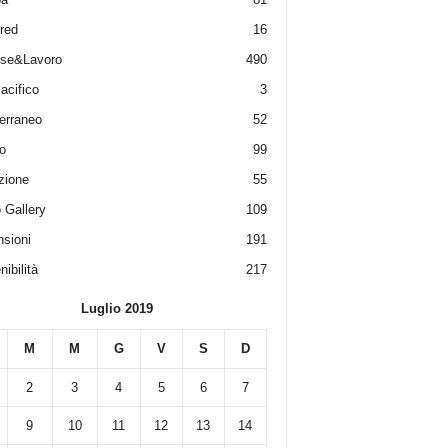
red
16
ese&Lavoro
490
acifico
3
erraneo
52
o
99
zione
55
 Gallery
109
sioni
191
ibilità
217
Luglio 2019
M
M
G
V
S
D
2
3
4
5
6
7
9
10
11
12
13
14