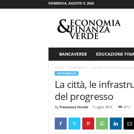
DOMENICA, AGOSTO 9, 2026
E
c
o
n
o
m
i
BANCAVERDE
EDUCAZIONE FIN
a
&
Home
Sostenibilità
La città, le infrastrutture ve
F
SOSTENIBILITÀ
i
La città, le infrast
n
a
del progresso
n
z
By
Francesco Ferrini
-
7 Luglio 2019
4711
a
V
e
r
d