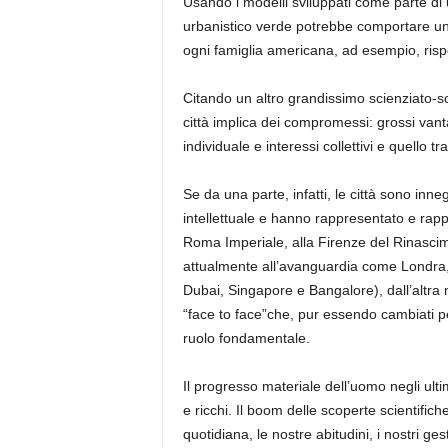
Usando i modelli sviluppati come parte di u
urbanistico verde potrebbe comportare una
ogni famiglia americana, ad esempio, rispe
Citando un altro grandissimo scienziato-scr
città implica dei compromessi: grossi vant
individuale e interessi collettivi e quello t
Se da una parte, infatti, le città sono inne
intellettuale e hanno rappresentato e rappr
Roma Imperiale, alla Firenze del Rinascimen
attualmente all’avanguardia come Londra
Dubai, Singapore e Bangalore), dall’altra n
“face to face”che, pur essendo cambiati p
ruolo fondamentale.
Il progresso materiale dell’uomo negli ulti
e ricchi. Il boom delle scoperte scientific
quotidiana, le nostre abitudini, i nostri ges