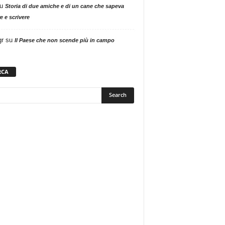
u
Storia di due amiche e di un cane che sapeva
e e scrivere
gr
su
Il Paese che non scende più in campo
RCA