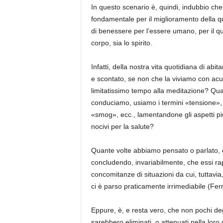
In questo scenario è, quindi, indubbio ch
fondamentale per il miglioramento della qu
di benessere per l’essere umano, per il qu
corpo, sia lo spirito.
Infatti, della nostra vita quotidiana di abit
e scontato, se non che la viviamo con acu
limitatissimo tempo alla meditazione? Quant
conduciamo, usiamo i termini «tensione»,
«smog», ecc., lamentandone gli aspetti più 
nocivi per la salute?
Quante volte abbiamo pensato o parlato, o u
concludendo, invariabilmente, che essi ra
concomitanze di situazioni da cui, tuttavi
ci è parso praticamente irrimediabile (Ferr
Eppure, è, e resta vero, che non pochi degl
sarebbero eliminati, o attenuati nella lor