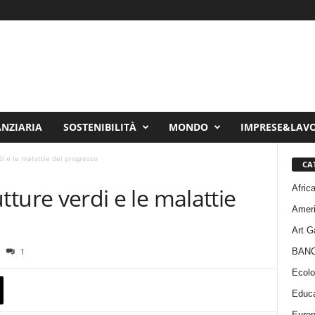
ANZIARIA
SOSTENIBILITÀ
MONDO
IMPRESE&LAV
rdi e le malattie del progresso
CA
Afric
rutture verdi e le malattie
Amer
Art G
BAN
1
Ecolo
Educa
Euro