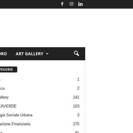
ORO
ART GALLERY
TEGORIE
a
1
ica
2
allery
141
CAVERDE
103
gia Sociale Urbana
3
zione Finanziaria
275
pa
81