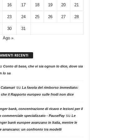
16
17
18
19
20
21
23
24
25
26
27
28
30
31
Ago »
MMENTI RECENTI
u
Conto di base, che vi sia ognun lo dice, dove sia
 lo sa
su
 Calamari
La favola del rimborso immediato:
 che il Rapporto europeo sulle frodi non dice
nger bank, concentrazione di ricavo e lezioni per il
su
o commerciale specializzato - PausePay
Le
nger bank europee avanzano in Italia, mentre le
ne arrancano: un confronto tra modelli