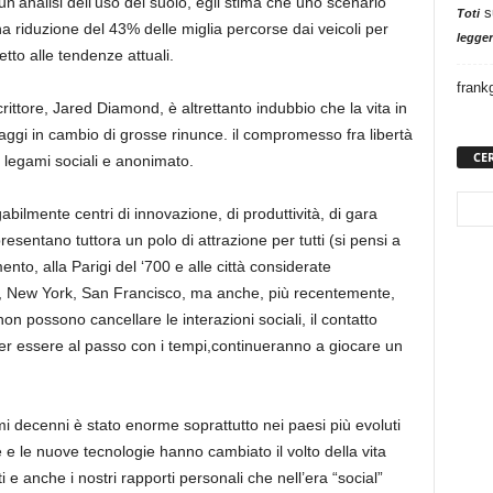
n’analisi dell’uso del suolo, egli stima che uno scenario
s
Toti
 riduzione del 43% delle miglia percorse dai veicoli per
legger
tto alle tendenze attuali.
frank
ittore, Jared Diamond, è altrettanto indubbio che la vita in
aggi in cambio di grosse rinunce. il compromesso fra libertà
CE
ra legami sociali e anonimato.
gabilmente centri di innovazione, di produttività, di gara
esentano tuttora un polo di attrazione per tutti (si pensi a
to, alla Parigi del ‘700 e alle città considerate
, New York, San Francisco, ma anche, più recentemente,
on possono cancellare le interazioni sociali, il contatto
er essere al passo con i tempi,continueranno a giocare un
mi decenni è stato enorme soprattutto nei paesi più evoluti
he e le nuove tecnologie hanno cambiato il volto della vita
ti e anche i nostri rapporti personali che nell’era “social”