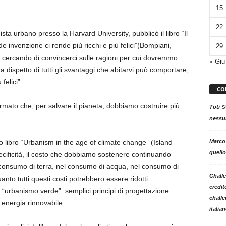
15
22
 urbano presso la Harvard University, pubblicò il libro “Il
de invenzione ci rende più ricchi e più felici”(Bompiani,
29
, cercando di convincerci sulle ragioni per cui dovremmo
« Giu
a dispetto di tutti gli svantaggi che abitarvi può comportare,
felici”.
CO
ffermato che, per salvare il pianeta, dobbiamo costruire più
s
Toti
nessun
o libro “Urbanism in the age of climate change” (Island
Marco
quello
cificità, il costo che dobbiamo sostenere continuando
l consumo di terra, nel consumo di acqua, nel consumo di
Challe
nto tutti questi costi potrebbero essere ridotti
credit
 “urbanismo verde”: semplici principi di progettazione
challe
 energia rinnovabile.
italia