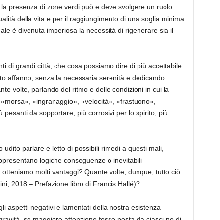
e la presenza di zone verdi può e deve svolgere un ruolo
alità della vita e per il raggiungimento di una soglia minima
ale è divenuta imperiosa la necessità di rigenerare sia il
anti di grandi città, che cosa possiamo dire di più accettabile
to affanno, senza la necessaria serenità e dedicando
e volte, parlando del ritmo e delle condizioni in cui la
 «morsa», «ingranaggio», «velocità», «frastuono»,
pesanti da sopportare, più corrosivi per lo spirito, più
dito parlare e letto di possibili rimedi a questi mali,
ppresentano logiche conseguenze o inevitabili
a, otteniamo molti vantaggi? Quante volte, dunque, tutto ciò
ini, 2018 – Prefazione libro di Francis Hallé)?
i aspetti negativi e lamentati della nostra esistenza
o gravità, se maggiore attenzione fosse posta da ciascuno di