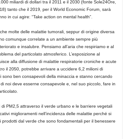
.000 miliardi di dollari tra il 2011 e il 2030 (fonte Sole24Ore,
18) tanto che il 2019, per il World Economic Forum, sarà
anno in cui agire: “Take action on mental health”.
che molte delle malattie tumorali, seppur di origine diversa
no comunque correlate a un ambiente sempre più
teriorato e insalubre. Pensiamo all’aria che respiriamo e al
oblema del particolato atmosferico. L’esposizione al
buisce alla diffusione di malattie respiratorie croniche e acute
o il 2050, potrebbe arrivare a uccidere 6,2 milioni di
li sono ben consapevoli della minaccia e stanno cercando
i noi deve esserne consapevole e, nel suo piccolo, fare in
rticolato.
i di PM
2,5
attraverso il verde urbano e le barriere vegetali
tivi miglioramenti nell’incidenza delle malattie perché si
mici prodotti dal verde che sono fondamentali per il benessere