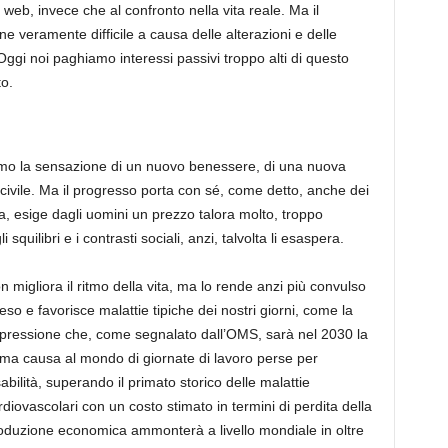
 web, invece che al confronto nella vita reale. Ma il
 veramente difficile a causa delle alterazioni e delle
 Oggi noi paghiamo interessi passivi troppo alti di questo
o.
uomo la sensazione di un nuovo benessere, di una nuova
civile. Ma il progresso porta con sé, come detto, anche dei
a, esige dagli uomini un prezzo talora molto, troppo
squilibri e i contrasti sociali, anzi, talvolta li esaspera.
n migliora il ritmo della vita, ma lo rende anzi più convulso
teso e favorisce malattie tipiche dei nostri giorni, come la
pressione che, come segnalato dall’OMS, sarà nel 2030 la
ima causa al mondo di giornate di lavoro perse per
sabilità, superando il primato storico delle malattie
rdiovascolari con un costo stimato in termini di perdita della
oduzione economica ammonterà a livello mondiale in oltre