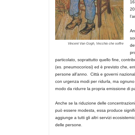
16
20
l’
An
so
Vincent Van Gogh, Vecchio che soffre
de
pr
particolato, soprattutto quello fine, contri
(es. pneumocoriosi) ed è previsto che, entr
persone all’anno. Città e governi naziona
con urgenza modi per ridurla, ma ognuno d
modo da ridurre la propria emissione di pa
Anche se la riduzione delle concentrazion
può essere modesta, essa produce significa
aggiunge a tutti gli altri servizi ecosiste
delle persone.