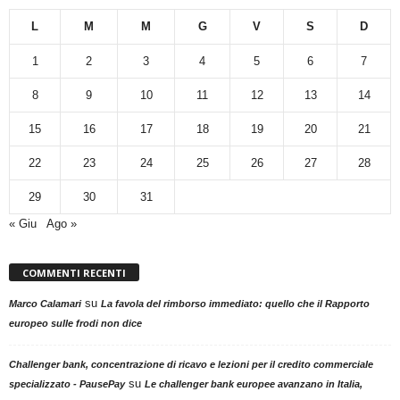
L
M
M
G
V
S
D
1
2
3
4
5
6
7
8
9
10
11
12
13
14
15
16
17
18
19
20
21
22
23
24
25
26
27
28
29
30
31
« Giu
Ago »
COMMENTI RECENTI
su
Marco Calamari
La favola del rimborso immediato: quello che il Rapporto
europeo sulle frodi non dice
Challenger bank, concentrazione di ricavo e lezioni per il credito commerciale
su
specializzato - PausePay
Le challenger bank europee avanzano in Italia,