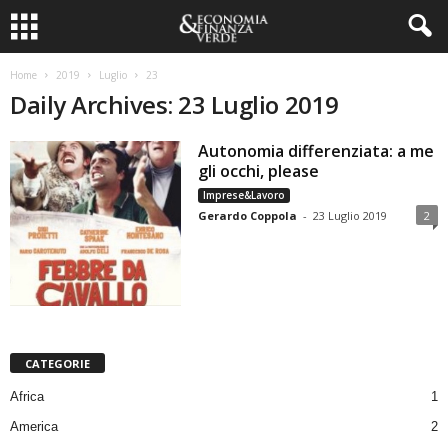
Home
2019
Luglio
23
Daily Archives: 23 Luglio 2019
Autonomia differenziata: a me
gli occhi, please
Imprese&Lavoro
Gerardo Coppola
-
23 Luglio 2019
2
CATEGORIE
Africa
1
America
2