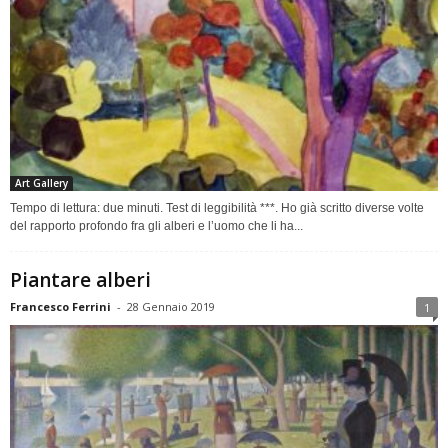
Art Gallery
Tempo di lettura: due minuti. Test di leggibilità ***. Ho già scritto diverse volte
del rapporto profondo fra gli alberi e l’uomo che li ha...
Piantare alberi
Francesco Ferrini
-
28 Gennaio 2019
1