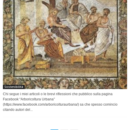
Sostenibilità
Chi segue i miei articoli o le brevi riflessioni che pubblico sulla pagina
Facebook “Arboricoltura Urbana”
(https://www.facebook.com/arboricolturaurbana/) sa che spesso comincio
citando autori del...