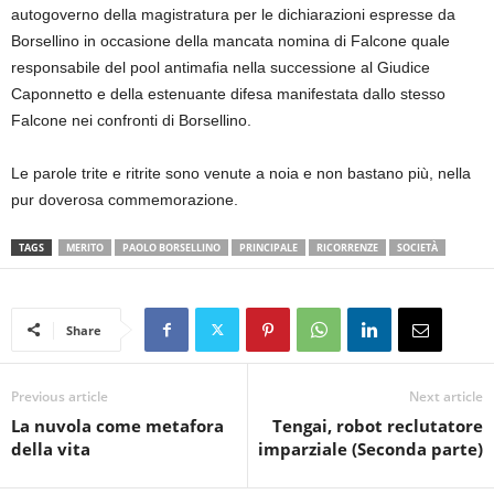
autogoverno della magistratura per le dichiarazioni espresse da
Borsellino in occasione della mancata nomina di Falcone quale
responsabile del pool antimafia nella successione al Giudice
Caponnetto e della estenuante difesa manifestata dallo stesso
Falcone nei confronti di Borsellino.
Le parole trite e ritrite sono venute a noia e non bastano più, nella
pur doverosa commemorazione.
TAGS
MERITO
PAOLO BORSELLINO
PRINCIPALE
RICORRENZE
SOCIETÀ
Share
Previous article
Next article
La nuvola come metafora
Tengai, robot reclutatore
della vita
imparziale (Seconda parte)