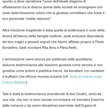
spunto si deve ripristinare l’avvio dell’ideale stagione di
affiatamento tra le diverse anime della società ed emarginare con
reale determinazione coloro che la giustizia vorrebbero che fosse il
loro personale “redde rationem”.
Altra intuizione magistrale è stata quella di evidenziare il ruolo della
donna all’interno delle famiglie mafiose, quali esclusive depositarie
dei loro tragici e pesanti segreti che hanno affidato proprio a Paolo
Borsellino; basti ricordare Rita Atria e Piera Aiello.
L’ammirazione viene ancora più sublimata nella quotidiana,
diuturna testimonianza alla missione giustizia come servizio e non
giustizia come potere e pubblica merce, da barattare con ciarlatani
e truffatori che offrono moneta sonante (cfr.
testo di inneres auge:
Franco Battiato
) .
Tale è stata la testimonianza vicendevole di due Giudici, amici da
una vita, che non si sono lasciati corrompere né intimidire finanche
dalle minacce o da azioni disciplinari esercitate dall’Organo di