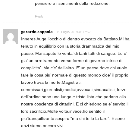
pensiero e i sentimenti della redazione.
Reply
gerardo coppola
19 Luglio 2019 At 17:52
Inneres Auge l’occhio di dentro evocato da Battiato.Mi ha
tenuto in equilibrio con la storia drammatica del mio
paese. Mai sapute le verita’ di tanti fatti di sangue. Ed e’
gia’ un arretramento verso forme di governo intrise di
complicita’. Ma c’e’ dell’altro. E’ un paese dove chi vuole
fare la cosa piu’ normale di questo mondo cioe’ il proprio
lavoro trova la morte.Magistrati,
commissari,giornalisti,medici,avvocati,sindacalisti, forze
dell’ordine sono una lunga e triste lista che parlano alla
nostra coscienza di cittadini. E ci chiedono se e’ servito il
loro sacrificio.Molte volte,invece,ho sentito il
piu’tranquillizante sospiro “ma chi te lo fa fare”. E sono
anzi siamo ancora vivi.