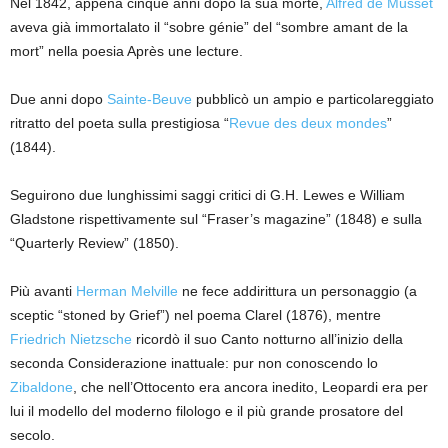
Nel 1842, appena cinque anni dopo la sua morte,
Alfred de Musset
aveva già immortalato il “sobre génie” del “sombre amant de la
mort” nella poesia Après une lecture.
Due anni dopo
Sainte-Beuve
pubblicò un ampio e particolareggiato
ritratto del poeta sulla prestigiosa “
Revue des deux mondes
”
(1844).
Seguirono due lunghissimi saggi critici di G.H. Lewes e William
Gladstone rispettivamente sul “Fraser’s magazine” (1848) e sulla
“Quarterly Review” (1850).
Più avanti
Herman Melville
ne fece addirittura un personaggio (a
sceptic “stoned by Grief”) nel poema Clarel (1876), mentre
Friedrich Nietzsche
ricordò il suo Canto notturno all’inizio della
seconda Considerazione inattuale: pur non conoscendo lo
Zibaldone
, che nell’Ottocento era ancora inedito, Leopardi era per
lui il modello del moderno filologo e il più grande prosatore del
secolo.