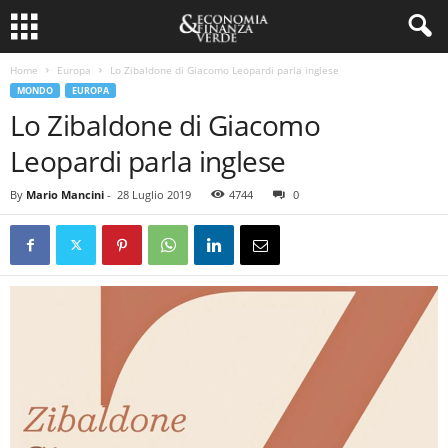
Home
Europa
Lo Zibaldone di Giacomo Leopardi parla inglese
MONDO
EUROPA
Lo Zibaldone di Giacomo
Leopardi parla inglese
By
Mario Mancini
-
28 Luglio 2019
4744
0