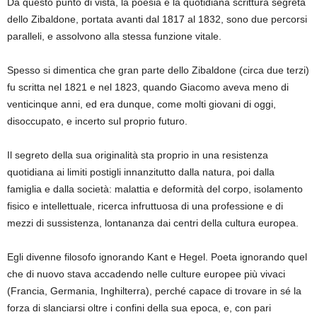
Da questo punto di vista, la poesia e la quotidiana scrittura segreta
dello Zibaldone, portata avanti dal 1817 al 1832, sono due percorsi
paralleli, e assolvono alla stessa funzione vitale.
Spesso si dimentica che gran parte dello Zibaldone (circa due terzi)
fu scritta nel 1821 e nel 1823, quando Giacomo aveva meno di
venticinque anni, ed era dunque, come molti giovani di oggi,
disoccupato, e incerto sul proprio futuro.
Il segreto della sua originalità sta proprio in una resistenza
quotidiana ai limiti postigli innanzitutto dalla natura, poi dalla
famiglia e dalla società: malattia e deformità del corpo, isolamento
fisico e intellettuale, ricerca infruttuosa di una professione e di
mezzi di sussistenza, lontananza dai centri della cultura europea.
Egli divenne filosofo ignorando Kant e Hegel. Poeta ignorando quel
che di nuovo stava accadendo nelle culture europee più vivaci
(Francia, Germania, Inghilterra), perché capace di trovare in sé la
forza di slanciarsi oltre i confini della sua epoca, e, con pari