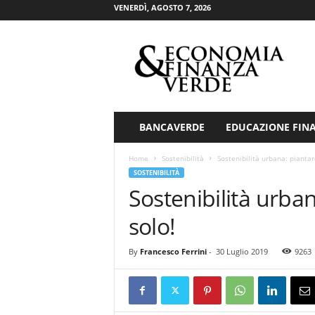
VENERDÌ, AGOSTO 7, 2026
E
c
o
n
o
m
i
BANCAVERDE
EDUCAZIONE FIN
a
&
Home
Sostenibilità
Sostenibilità urbana: piantar
F
SOSTENIBILITÀ
i
Sostenibilità urba
n
a
solo!
n
z
By
Francesco Ferrini
-
30 Luglio 2019
9263
a
V
e
r
d