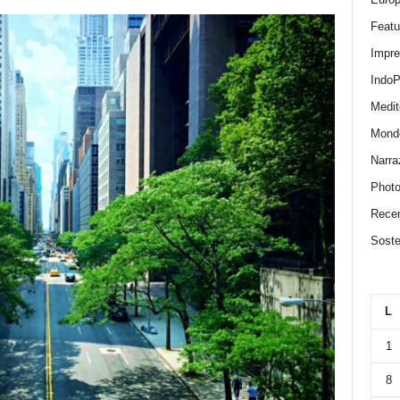
Featu
Impr
IndoP
Medit
Mond
Narra
Photo
Recen
Sosten
L
1
8