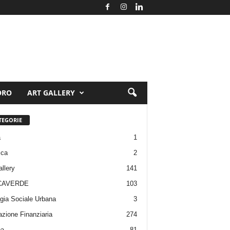
ORO
ART GALLERY
TEGORIE
a
1
ica
2
allery
141
CAVERDE
103
gia Sociale Urbana
3
zione Finanziaria
274
pa
81