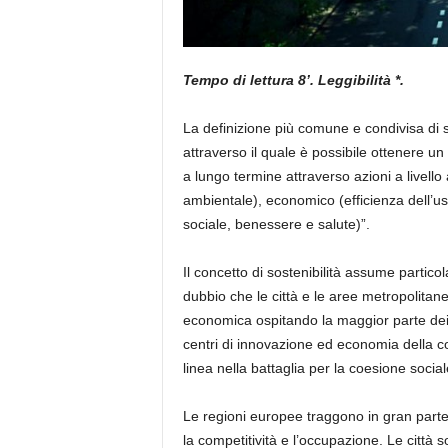
Tempo di lettura 8’. Leggibilità *.
La definizione più comune e condivisa di s
attraverso il quale è possibile ottenere 
a lungo termine attraverso azioni a livell
ambientale), economic
o
(efficienza dell’
sociale
, ben
essere e salute)
”
.
Il concetto di sostenibilità assume partic
dubbio che le
città e le aree metropolitan
economica ospitando la maggior parte dei 
centri di innovazione e
d
economia della c
linea nella battaglia per la coesione social
Le regioni europee traggono in gran parte 
la competitività e l’occupazione.
L
e città s