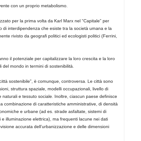
vente con un proprio metabolismo.
lizzato per la prima volta da Karl Marx
nel “Capitale” per
to di interdipendenza che esiste tra la società umana e la
te rivisto da geografi politici ed ecologisti politic
i
(Ferrini,
no il potenziale per capitalizzare la loro crescita e la loro
i del mondo in termini di sostenibilità.
città sostenibile”, è
comunque
,
controversa. Le città sono
ni, struttura spaziale, modelli occupazionali, livello di
e naturali e tessuto sociale. Inoltre, ciascun paese definisce
una combinazione di caratteristiche amministrative, di densità
economiche e urbane (ad es.
s
trade asfaltate, sistemi di
e illuminazione elettrica), m
a frequenti
lacune nei dati
revisione accurata dell’urbanizzazione e delle dimensioni