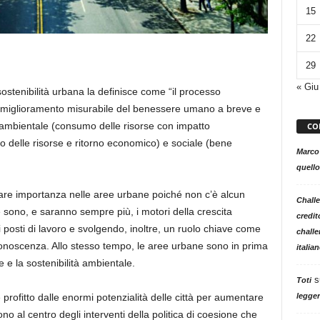
15
22
29
« Giu
ostenibilità urbana la definisce
come
“
il processo
un miglioramento misurabile del benessere umano a breve e
o ambientale (consumo delle risorse con impatto
CO
uso delle risorse e ritorno economico) e sociale (bene
Marco
quello
olare importanza nelle aree urbane poiché n
on
c’è alcun
Challe
e sono
,
e saranno sempre più
,
i motori della crescita
credit
posti di lavoro e svolgendo
, inoltre,
un ruolo chiave come
challe
onoscenza. Allo stesso tempo, le aree urbane sono
in
prima
italia
e e la sostenibilità ambientale.
s
Toti
legger
profitto dalle enormi potenzialità delle città per aumentare
ono al centro degli interventi della politica di coesione che