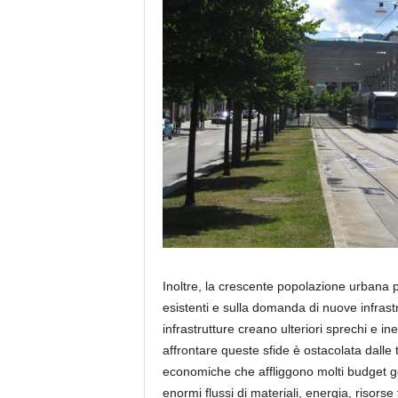
Inoltre, la crescente popolazione urbana 
esistenti e
sul
la domanda di nuove infrastr
infrastrutture creano ulteriori sprechi e inef
affrontare queste sfide è ostacolat
a
dalle 
economiche
che affliggono
molti budget go
enormi flussi di materiali, energia, risorse f