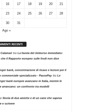
16
17
18
19
20
21
23
24
25
26
27
28
30
31
Ago »
MMENTI RECENTI
su
 Calamari
La favola del rimborso immediato:
 che il Rapporto europeo sulle frodi non dice
nger bank, concentrazione di ricavo e lezioni per il
su
o commerciale specializzato - PausePay
Le
nger bank europee avanzano in Italia, mentre le
ne arrancano: un confronto tra modelli
u
Storia di due amiche e di un cane che sapeva
e e scrivere