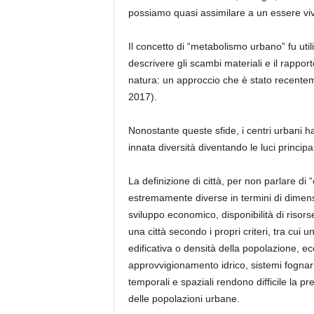
possiamo quasi assimilare a un essere vi
I
l concetto di
“
metabolismo urbano
”
fu uti
descrivere gli scambi materiali e il rappor
natura: un approccio che è stato recentemen
2017)
.
Nonostante queste sfide, i centri urbani han
innata diversità diventando le luci principal
La definizione di città, per non parlare di
“
estremamente diverse in termini di dimensio
sviluppo economico, disponibilità di risors
una città secondo i propri criteri, tra cui 
edificativa
o densità della popolazione, 
approvvigionamento idrico, sistemi fognari 
temporali e spaziali rendono difficile la p
delle popolazioni
urbane
.