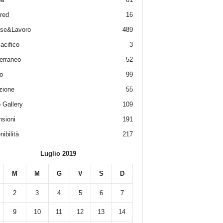
red
16
ese&Lavoro
489
acifico
3
erraneo
52
o
99
zione
55
 Gallery
109
sioni
191
ibilità
217
Luglio 2019
M
M
G
V
S
D
2
3
4
5
6
7
9
10
11
12
13
14