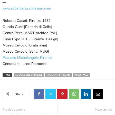
—
www.robertocasatidesign.com
Roberto Casati, Firenze 1952.
Guccio Gucci|Fattoria di Celle|
Centro Pecci|MART|Archivio Palli|
Fuori Expò 2015| Firenze_Design|
Museo Civico di Bratislavia|
Museo Civico di Sofia| MUG|
Piazzale Michelangelo-Firenze
|
Centenario Liceo Petrocchi|
TAGS
EDUCAZIONE STRADALE
INCIDENTI STRADALI
PRINCIPALE
Share
Previous article
Next article