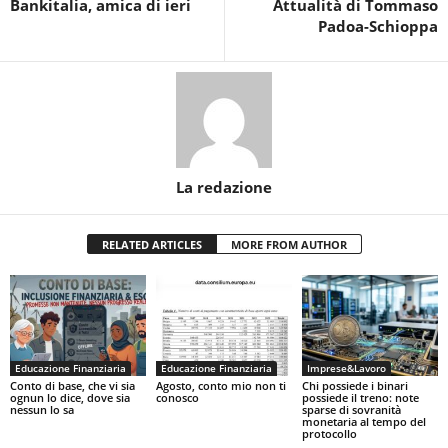
Bankitalia, amica di ieri
Attualità di Tommaso
Padoa-Schioppa
La redazione
RELATED ARTICLES
MORE FROM AUTHOR
Educazione Finanziaria
Educazione Finanziaria
Imprese&Lavoro
Conto di base, che vi sia
Agosto, conto mio non ti
Chi possiede i binari
ognun lo dice, dove sia
conosco
possiede il treno: note
nessun lo sa
sparse di sovranità
monetaria al tempo del
protocollo