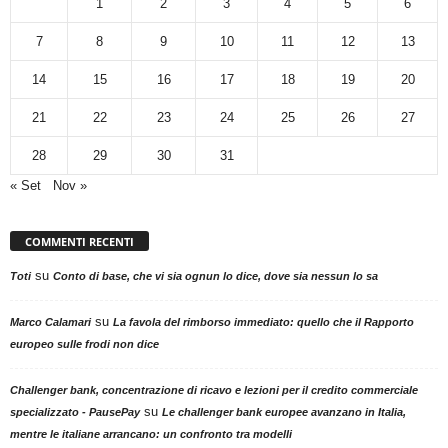
1
2
3
4
5
6
7
8
9
10
11
12
13
14
15
16
17
18
19
20
21
22
23
24
25
26
27
28
29
30
31
« Set
Nov »
COMMENTI RECENTI
su
Toti
Conto di base, che vi sia ognun lo dice, dove sia nessun lo sa
su
Marco Calamari
La favola del rimborso immediato: quello che il Rapporto
europeo sulle frodi non dice
Challenger bank, concentrazione di ricavo e lezioni per il credito commerciale
su
specializzato - PausePay
Le challenger bank europee avanzano in Italia,
mentre le italiane arrancano: un confronto tra modelli