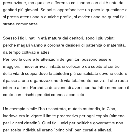
presunzione, ma qualche differenza ce l’hanno con chi è nato da
genitori più giovani. Se poi si approfondisce un poco la questione e
si presta attenzione a qualche profilo, si evidenziano tra questi figli
strane comunanze.
Spesso i figli, nati in età matura dei genitori, sono i più voluti;
perché magari vanno a coronare desideri di paternità o maternità,
da tempo coltivati e attesi.
Per loro le cure e le attenzioni dei genitori possono essere
maggiori; i nuovi arrivati, infatti, si collocano da subito al centro
della vita di coppia dove le abitudini più consolidate devono cedere
il passo a una organizzazione di vita totalmente nuova. Tutto ruota
intorno a loro. Perché la decisione di averli non ha fatto nemmeno il
conto con i rischi genetici connessi con l’età.
Un esempio simile l’ho riscontrato, mutatis mutandis, in Cina,
laddove era in vigore il limite procreativo per ogni coppia (almeno
per i cinesi cittadini). Quei figli unici per politiche governative non
per scelte individuali erano “principini” ben curati e allevati.