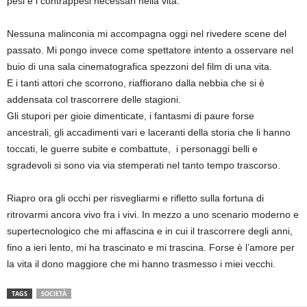
pesi e i contrappesi necessari nella vita.
Nessuna malinconia mi accompagna oggi nel rivedere scene del
passato. Mi pongo invece come spettatore intento a osservare nel
buio di una sala cinematografica spezzoni del film di una vita.
E i tanti attori che scorrono, riaffiorano dalla nebbia che si è
addensata col trascorrere delle stagioni.
Gli stupori per gioie dimenticate, i fantasmi di paure forse
ancestrali, gli accadimenti vari e laceranti della storia che li hanno
toccati, le guerre subite e combattute, i personaggi belli e
sgradevoli si sono via via stemperati nel tanto tempo trascorso.
Riapro ora gli occhi per risvegliarmi e rifletto sulla fortuna di
ritrovarmi ancora vivo fra i vivi. In mezzo a uno scenario moderno e
supertecnologico che mi affascina e in cui il trascorrere degli anni,
fino a ieri lento, mi ha trascinato e mi trascina. Forse è l’amore per
la vita il dono maggiore che mi hanno trasmesso i miei vecchi.
TAGS
SOCIETÀ