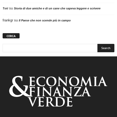
su
Toti
Storia di due amiche e di un cane che sapeva leggere e scrivere
frankgr
su
Il Paese che non scende più in campo
CERCA