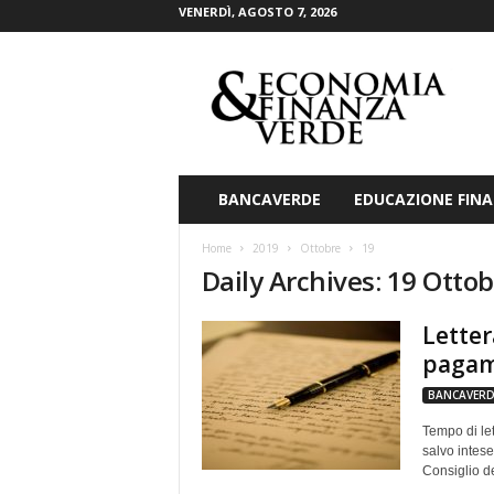
VENERDÌ, AGOSTO 7, 2026
E
c
o
n
o
m
i
BANCAVERDE
EDUCAZIONE FINA
a
&
Home
2019
Ottobre
19
F
Daily Archives: 19 Otto
i
n
Letter
a
n
pagame
z
BANCAVERD
a
V
Tempo di lett
e
salvo intese
r
Consiglio de
d