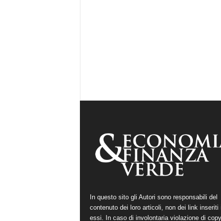
In questo sito gli Autori sono responsabili del
contenuto dei loro articoli, non dei link inseriti 
essi. In caso di involontaria violazione di copy