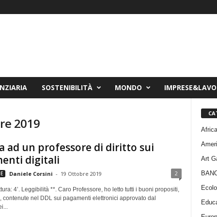
NZIARIA
SOSTENIBILITÀ
MONDO
IMPRESE&LAV
CA
bre 2019
Afric
Amer
a ad un professore di diritto sui
nti digitali
Art G
BAN
2
E
Daniele Corsini
-
19 Ottobre 2019
Ecolo
ura: 4’. Leggibilità **. Caro Professore, ho letto tutti i buoni propositi,
, contenute nel DDL sui pagamenti elettronici approvato dal
Educa
i...
Euro