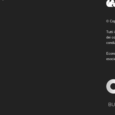
© Cop
Tutti 
dei co
condiz
Econo
esoci