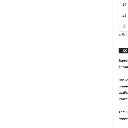
14
21
28
« Set
CO
Marco
quello
Challe
credit
challe
italia
s
Toti
legger