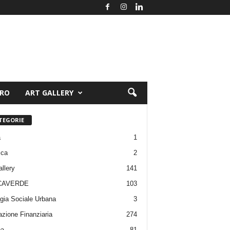
ORO
ART GALLERY
TEGORIE
a
1
ica
2
allery
141
CAVERDE
103
gia Sociale Urbana
3
zione Finanziaria
274
pa
81