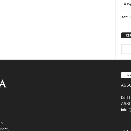
frank
s
Toti
CE
In 
ASSO
ISTI
ASSO
info 
in
right,