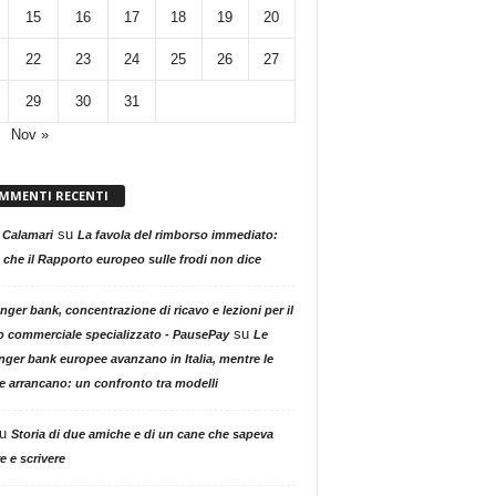
15
16
17
18
19
20
22
23
24
25
26
27
29
30
31
Nov »
MMENTI RECENTI
su
 Calamari
La favola del rimborso immediato:
 che il Rapporto europeo sulle frodi non dice
nger bank, concentrazione di ricavo e lezioni per il
su
o commerciale specializzato - PausePay
Le
nger bank europee avanzano in Italia, mentre le
ne arrancano: un confronto tra modelli
u
Storia di due amiche e di un cane che sapeva
e e scrivere