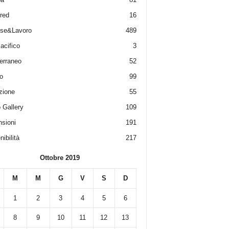
red
16
ese&Lavoro
489
acifico
3
erraneo
52
o
99
zione
55
 Gallery
109
sioni
191
ibilità
217
Ottobre 2019
M
M
G
V
S
D
1
2
3
4
5
6
8
9
10
11
12
13