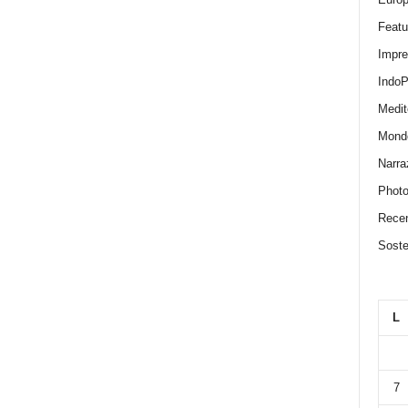
Featu
Impr
IndoP
Medit
Mond
Narra
Photo
Recen
Sosten
L
7