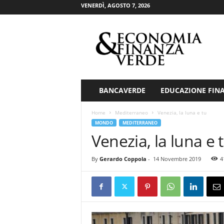
VENERDÌ, AGOSTO 7, 2026
E
c
o
n
o
m
i
BANCAVERDE
EDUCAZIONE FIN
a
&
Home
Mediterraneo
Venezia, la luna e tu
F
MONDO
MEDITERRANEO
i
Venezia, la luna e 
n
a
By
Gerardo Coppola
-
14 Novembre 2019
4
n
z
a
V
e
r
d