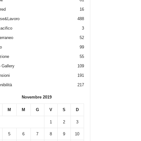
red
16
ese&Lavoro
488
acifico
3
erraneo
52
o
99
zione
55
 Gallery
109
sioni
191
ibilità
217
Novembre 2019
M
M
G
V
S
D
1
2
3
5
6
7
8
9
10