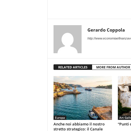
Gerardo Coppola
http://www.economiaefinanzave
RELATED ARTICLES
MORE FROM AUTHOR
Europa
Art Gall
Anche noi abbiamo il nostro
“Punti d
stretto strategico: il Canale