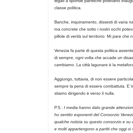
legati a sponde partitiche potevano inaugura
classe politica.
Banche, inquinamento, dissesti di varia n
ma concrete che sotto i nostri occhi pote
pillole di verità sul territorio. Mi pare che
Venezia fa parte di questa politica assent
di sempre, ogni volta che accade un disas
cambiamo. La città lagunare è la metafora 
Aggiungo, tuttavia, di non essere partico
sempre la pena di essere combattuta. E V
stiamo dirigendo è verso il nulla.
P.S.:
I media hanno dato grande attenzio
ho sentito esponenti del Consorzio Venezi
qualche notizia su questo consorzio e su ch
e molti appartengono a partiti che oggi si 