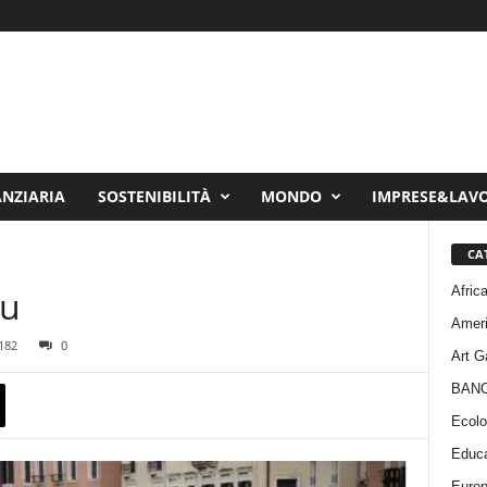
ANZIARIA
SOSTENIBILITÀ
MONDO
IMPRESE&LAV
CA
Afric
tu
Amer
182
0
Art G
BAN
Ecolo
Educa
Euro