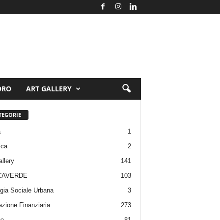
ORO
ART GALLERY
TEGORIE
a
1
ica
2
allery
141
CAVERDE
103
gia Sociale Urbana
3
zione Finanziaria
273
pa
81