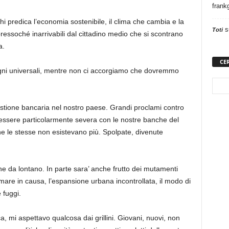
frank
hi predica l’economia sostenibile, il clima che cambia e la
s
Toti
e pressoché inarrivabili dal cittadino medio che si scontrano
a.
CE
impegni universali, mentre non ci accorgiamo che dovremmo
stione bancaria nel nostro paese. Grandi proclami contro
essere particolarmente severa con le nostre banche del
he le stesse non esistevano più. Spolpate, divenute
e da lontano. In parte sara’ anche frutto dei mutamenti
mare in causa, l’espansione urbana incontrollata, il modo di
 fuggi.
a, mi aspettavo qualcosa dai grillini. Giovani, nuovi, non