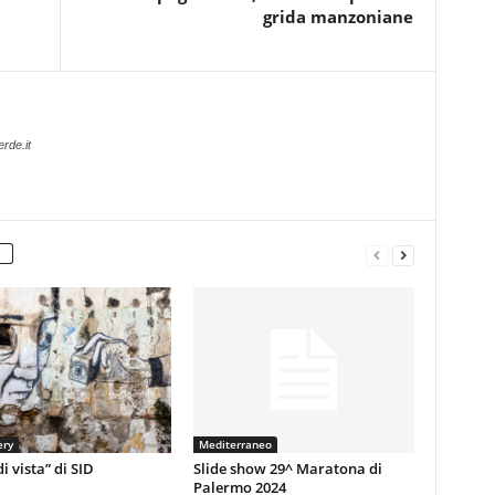
grida manzoniane
rde.it
ery
Mediterraneo
i vista” di SID
Slide show 29^ Maratona di
Palermo 2024