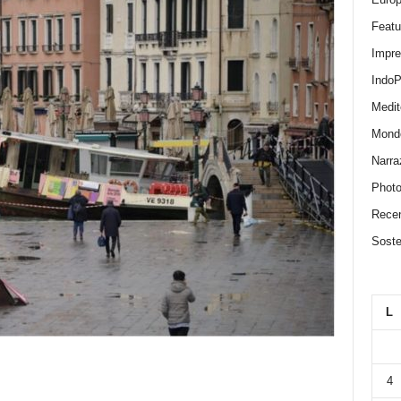
Featu
Impr
IndoP
Medit
Mond
Narra
Photo
Recen
Sosten
L
4