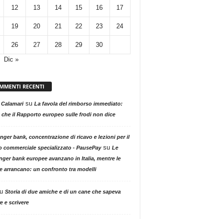
12
13
14
15
16
17
19
20
21
22
23
24
26
27
28
29
30
Dic »
MMENTI RECENTI
su
 Calamari
La favola del rimborso immediato:
 che il Rapporto europeo sulle frodi non dice
nger bank, concentrazione di ricavo e lezioni per il
su
o commerciale specializzato - PausePay
Le
nger bank europee avanzano in Italia, mentre le
ne arrancano: un confronto tra modelli
u
Storia di due amiche e di un cane che sapeva
e e scrivere