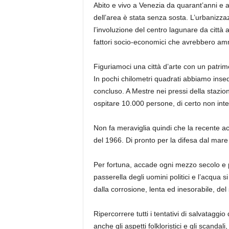
Abito e vivo a Venezia da quarant’anni e am
dell’area è stata senza sosta. L’urbanizzaz
l’involuzione del centro lagunare da città 
fattori socio-economici che avrebbero a
Figuriamoci una città d’arte con un patri
In pochi chilometri quadrati abbiamo insed
concluso. A Mestre nei pressi della stazio
ospitare 10.000 persone, di certo non inte
Non fa meraviglia quindi che la recente ac
del 1966. Di pronto per la difesa dal mar
Per fortuna, accade ogni mezzo secolo e po
passerella degli uomini politici e l’acqua si
dalla corrosione, lenta ed inesorabile, del
Ripercorrere tutti i tentativi di salvataggi
anche gli aspetti folkloristici e gli scandali, 