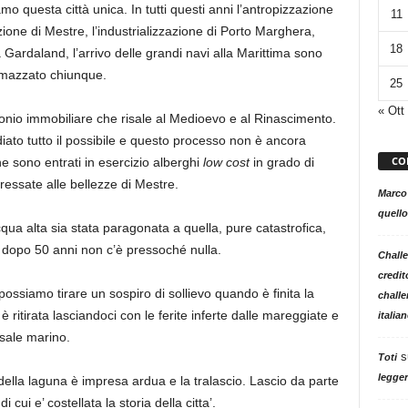
o questa città unica. In tutti questi anni l’antropizzazione
11
ione di Mestre, l’industrializzazione di Porto Marghera,
18
a Gardaland, l’arrivo delle grandi navi alla Marittima sono
mmazzato chiunque.
25
« Ott
monio immobiliare che risale al Medioevo e al Rinascimento.
iato tutto il possibile e questo processo non è ancora
CO
ne sono entrati in esercizio alberghi
low cost
in grado di
ressate alle bellezze di Mestre.
Marco
quello
qua alta sia stata paragonata a quella, pure catastrofica,
e dopo 50 anni non c’è pressoché nulla.
Challe
credit
ssiamo tirare un sospiro di sollievo quando è finita la
challe
 è ritirata lasciandoci con le ferite inferte dalle mareggiate e
italia
 sale marino.
s
Toti
legger
o della laguna è impresa ardua e la tralascio. Lascio da parte
di cui e’ costellata la storia della citta’.