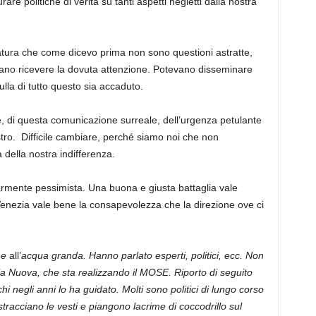
re politiche di verità su tanti aspetti negletti dalla nostra
atura che come dicevo prima non sono questioni astratte,
vano ricevere la dovuta attenzione. Potevano disseminare
 nulla di tutto questo sia accaduto.
e, di questa comunicazione surreale, dell’urgenza petulante
tro. Difficile cambiare, perché siamo noi che non
della nostra indifferenza.
larmente pessimista. Una buona e giusta battaglia vale
enezia vale bene la consapevolezza che la direzione ove ci
ne
all’
acqua granda. Hanno parlato esperti, politici, ecc. Non
a Nuova, che sta realizzando il MOSE. Riporto di seguito
i negli anni lo ha guidato. Molti sono politici di lungo corso
stracciano le vesti e piangono lacrime di coccodrillo sul