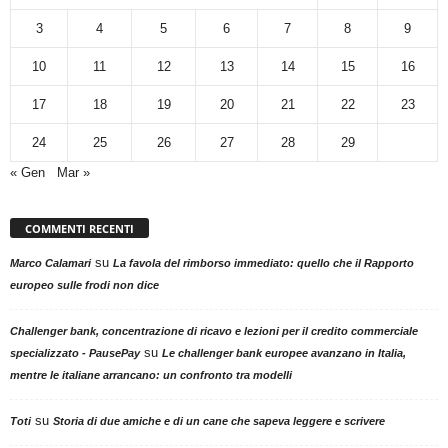
3
4
5
6
7
8
9
10
11
12
13
14
15
16
17
18
19
20
21
22
23
24
25
26
27
28
29
« Gen
Mar »
COMMENTI RECENTI
su
Marco Calamari
La favola del rimborso immediato: quello che il Rapporto
europeo sulle frodi non dice
Challenger bank, concentrazione di ricavo e lezioni per il credito commerciale
su
specializzato - PausePay
Le challenger bank europee avanzano in Italia,
mentre le italiane arrancano: un confronto tra modelli
su
Toti
Storia di due amiche e di un cane che sapeva leggere e scrivere