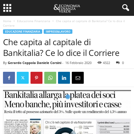
Home
Educazione Finanziaria
Che capita al capitale di Bankitalia? Ce lo dice il
Corriere
EDUCAZIONE FINANZIARIA
IMPRESE&LAVORO
Che capita al capitale di
Bankitalia? Ce lo dice il Corriere
By
Gerardo Coppola Daniele Corsini
-
16 Febbraio 2020
4322
0