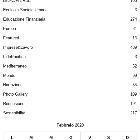
BANCAVERDE
103
Ecologia Sociale Urbana
3
Educazione Finanziaria
274
Europa
81
Featured
16
Imprese&Lavoro
489
IndoPacifico
3
Mediterraneo
52
Mondo
99
Narrazione
55
Photo Gallery
109
Recensioni
191
Sostenibilità
217
Febbraio 2020
L
M
M
G
V
S
D