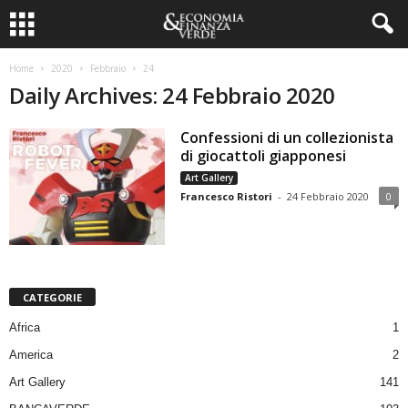
Home
2020
Febbraio
24
Daily Archives: 24 Febbraio 2020
Confessioni di un collezionista
di giocattoli giapponesi
Art Gallery
Francesco Ristori
-
24 Febbraio 2020
0
CATEGORIE
Africa
1
America
2
Art Gallery
141