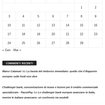
1
2
3
4
5
6
7
8
9
10
11
12
13
14
15
16
17
18
19
20
21
22
23
24
25
26
27
28
29
« Gen
Mar »
COMMENTI RECENTI
su
Marco Calamari
La favola del rimborso immediato: quello che il Rapporto
europeo sulle frodi non dice
Challenger bank, concentrazione di ricavo e lezioni per il credito commerciale
su
specializzato - PausePay
Le challenger bank europee avanzano in Italia,
mentre le italiane arrancano: un confronto tra modelli