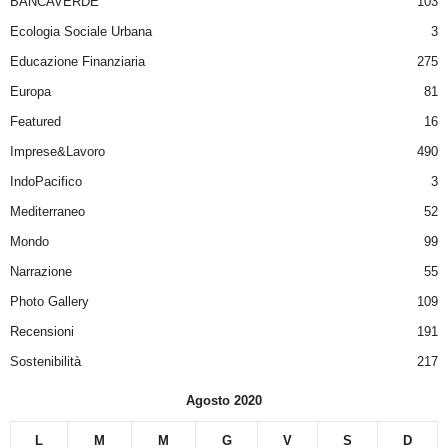
BANCAVERDE
103
Ecologia Sociale Urbana
3
Educazione Finanziaria
275
Europa
81
Featured
16
Imprese&Lavoro
490
IndoPacifico
3
Mediterraneo
52
Mondo
99
Narrazione
55
Photo Gallery
109
Recensioni
191
Sostenibilità
217
Agosto 2020
L
M
M
G
V
S
D