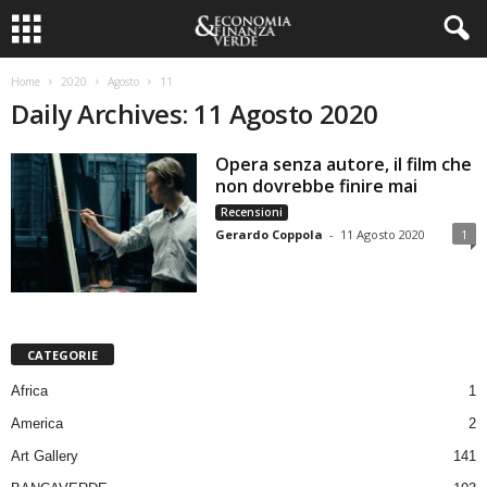
Home
2020
Agosto
11
Daily Archives: 11 Agosto 2020
Opera senza autore, il film che
non dovrebbe finire mai
Recensioni
Gerardo Coppola
-
11 Agosto 2020
1
CATEGORIE
Africa
1
America
2
Art Gallery
141