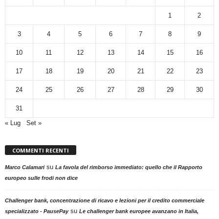
1
2
3
4
5
6
7
8
9
10
11
12
13
14
15
16
17
18
19
20
21
22
23
24
25
26
27
28
29
30
31
« Lug
Set »
COMMENTI RECENTI
su
Marco Calamari
La favola del rimborso immediato: quello che il Rapporto
europeo sulle frodi non dice
Challenger bank, concentrazione di ricavo e lezioni per il credito commerciale
su
specializzato - PausePay
Le challenger bank europee avanzano in Italia,