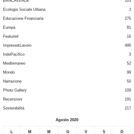
BANCAVERDE
103
Ecologia Sociale Urbana
3
Educazione Finanziaria
275
Europa
81
Featured
16
Imprese&Lavoro
490
IndoPacifico
3
Mediterraneo
52
Mondo
99
Narrazione
55
Photo Gallery
109
Recensioni
191
Sostenibilità
217
Agosto 2020
L
M
M
G
V
S
D