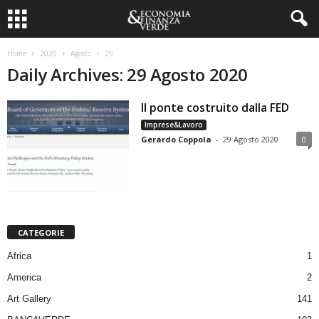
Home
2020
Agosto
29
Daily Archives: 29 Agosto 2020
Il ponte costruito dalla FED
Imprese&Lavoro
Gerardo Coppola
-
29 Agosto 2020
0
CATEGORIE
Africa
1
America
2
Art Gallery
141