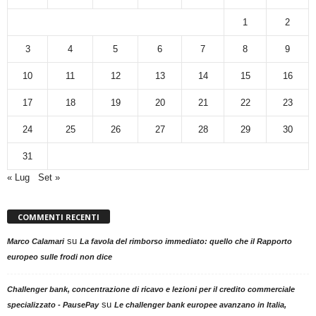
1
2
3
4
5
6
7
8
9
10
11
12
13
14
15
16
17
18
19
20
21
22
23
24
25
26
27
28
29
30
31
« Lug
Set »
COMMENTI RECENTI
su
Marco Calamari
La favola del rimborso immediato: quello che il Rapporto
europeo sulle frodi non dice
Challenger bank, concentrazione di ricavo e lezioni per il credito commerciale
su
specializzato - PausePay
Le challenger bank europee avanzano in Italia,