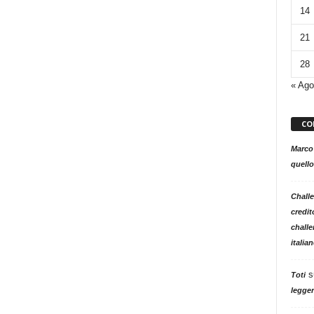
14
21
28
« Ago
CO
Marco
quello
Challe
credit
challe
italia
s
Toti
legger