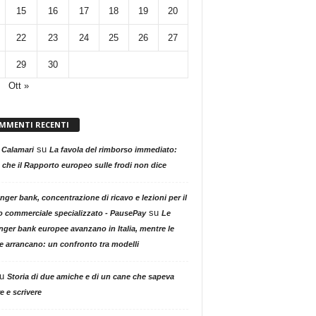
15
16
17
18
19
20
22
23
24
25
26
27
29
30
Ott »
MMENTI RECENTI
su
 Calamari
La favola del rimborso immediato:
 che il Rapporto europeo sulle frodi non dice
nger bank, concentrazione di ricavo e lezioni per il
su
o commerciale specializzato - PausePay
Le
nger bank europee avanzano in Italia, mentre le
ne arrancano: un confronto tra modelli
u
Storia di due amiche e di un cane che sapeva
e e scrivere