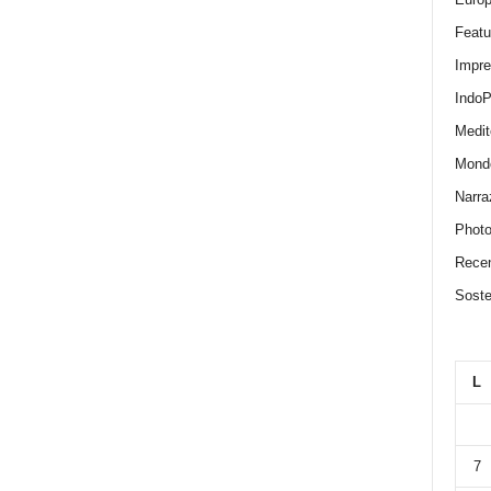
Featu
Impr
IndoP
Medit
Mond
Narra
Photo
Recen
Sosten
L
7