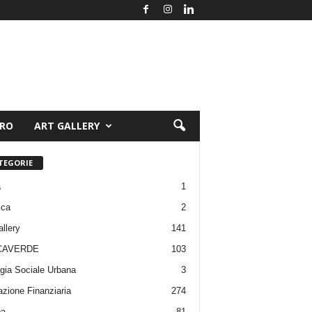
ORO
ART GALLERY
TEGORIE
a
1
ica
2
allery
141
CAVERDE
103
gia Sociale Urbana
3
zione Finanziaria
274
pa
81