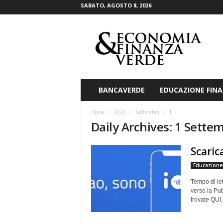
SABATO, AGOSTO 8, 2026
E
c
o
n
o
m
i
BANCAVERDE
EDUCAZIONE FINA
a
&
Home
2020
Settembre
1
F
Daily Archives: 1 Sette
i
n
Scarica
a
n
Educazione 
z
a
Tempo di let
V
verso la Pub
trovate QUI..
e
r
d