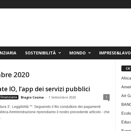
NZIARIA
SOSTENIBILITÀ
MONDO
IMPRESE&LAV
CA
mbre 2020
Afric
Amer
te IO, l’app dei servizi pubblici
Art G
1
Finanziaria
Biagio Cosma
-
1 Settembre 2020
BAN
tura 3’. Leggibilità **. Seguendo il filo conduttore dei pagamenti
blica Amministrazione riprendiamo il nostro precedente articolo - che
Ecolo
.
Educa
Euro