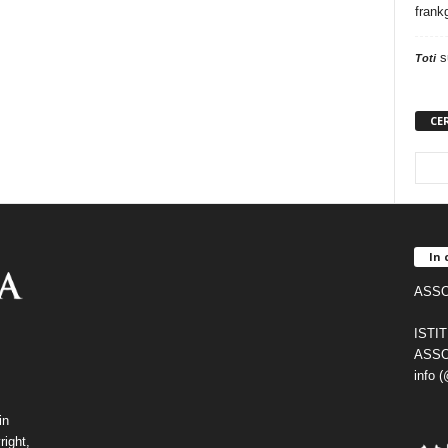
frank
s
Toti
CE
In 
ASSO
ISTI
ASSO
info 
in
right,