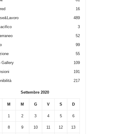
red
16
ese&Lavoro
489
acifico
3
erraneo
52
o
99
zione
55
 Gallery
109
sioni
191
ibilità
217
Settembre 2020
M
M
G
V
S
D
1
2
3
4
5
6
8
9
10
11
12
13