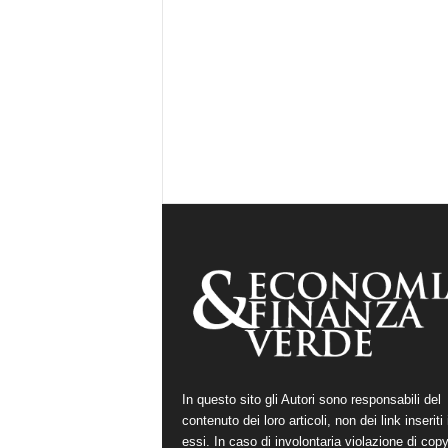
In questo sito gli Autori sono responsabili del
contenuto dei loro articoli, non dei link inseriti 
essi. In caso di involontaria violazione di copy