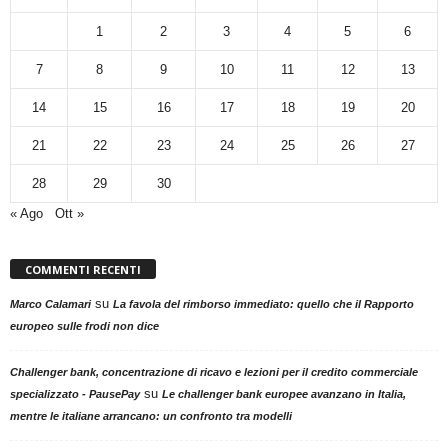
1
2
3
4
5
6
7
8
9
10
11
12
13
14
15
16
17
18
19
20
21
22
23
24
25
26
27
28
29
30
« Ago
Ott »
COMMENTI RECENTI
su
Marco Calamari
La favola del rimborso immediato: quello che il Rapporto
europeo sulle frodi non dice
Challenger bank, concentrazione di ricavo e lezioni per il credito commerciale
su
specializzato - PausePay
Le challenger bank europee avanzano in Italia,
mentre le italiane arrancano: un confronto tra modelli