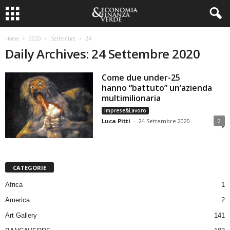
Home
2020
Settembre
24
Daily Archives: 24 Settembre 2020
Come due under-25
hanno “battuto” un’azienda
multimilionaria
Imprese&Lavoro
Luca Pitti
-
24 Settembre 2020
2
CATEGORIE
Africa
1
America
2
Art Gallery
141