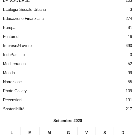
BANCAVERDE
103
Ecologia Sociale Urbana
3
Educazione Finanziaria
274
Europa
81
Featured
16
Imprese&Lavoro
490
IndoPacifico
3
Mediterraneo
52
Mondo
99
Narrazione
55
Photo Gallery
109
Recensioni
191
Sostenibilità
217
Settembre 2020
L
M
M
G
V
S
D