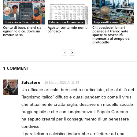
Educazione Finanziaria
Educazione Finanziaria
Imprese&Lavoro
Conto di base, che vi sia
Agosto, conto mio non ti
Chi possiede i binari
ognun lo dice, dove sia
conosco
possiede il treno: note
nessun lo sa
sparse di sovranità
monetaria al tempo del
protocollo
1 COMMENT
Salvatore
19 Marzo 2021 At 11:35
Un efficace articolo, ben scritto e articolato, che al di là del
“lagnismo italico” diffuso e quasi pandemico come il virus
che attualmente ci attanaglia, descrive un modello sociale
raggiungibile e che con lungimiranza il Popolo Coreano
ha saputo crearsi per il conseguimento di un benessere
condiviso.
Il parallelismo calcistico indurrebbe a riflettere ad una