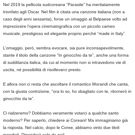
Nel 2019 la pellicola sudcoreana
“
Parasite
”
ha meritatamente
trionfato agli O
scar. Nel film è citat
a una canzone italiana (
non a
caso degli anni sessanta)
,
forse un omaggio
al Belpaese
volto ad
impreziosire l’opera cinema
t
ografica con un piccolo cameo
musicale,
prestigioso ed elegante proprio perché
“m
ade in
Italy
”.
L’omaggio, però, sembra evocare, sia pure inconsapevolmente,
s
tante il titolo della canzone
“In ginocchio da te”,
anche
una forma
di sudditanza italica
, da
cui al momento non si intravedono vie di
uscita
, né possibilità di risollevarci presto
.
E allora non
ci
resta che ascoltare il romantico Morandi che canta
,
con la giusta contrizione
,
“ora lo so, ho sbagliato con te, ritornerò in
ginocchio da te
”.
Ci rialzeremo? Dobbiamo veramente votarci a qualche santo
moderno? Per saperlo, chiedere ai Coreani! Ma immaginiamo già
la risposta.
Nel calcio, dopo le Coree, abbiamo vinto due titoli
mondiali. Dipenderà solo da noi!