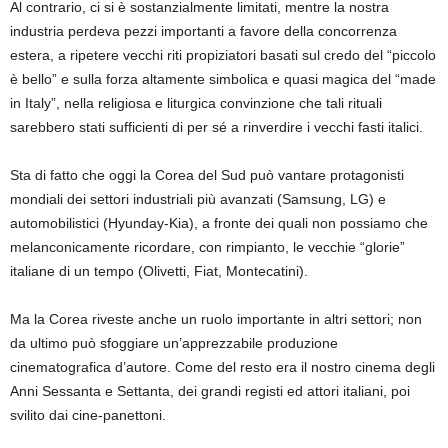
Al contrario,
ci si è sostanzial
mente
limitati, mentre la nostra
industria perdeva pezzi importanti a favore della concorrenza
estera,
a ripetere vecchi riti propiz
i
atori basati
sul credo
del “piccolo
è bello” e
sul
la forza
altamente
simbolica
e quasi magica
del
“
made
in
Italy
”
,
nella religiosa
e liturgica
convinzione che
tali rituali
sarebbero stati
sufficienti
di per sé
a
ri
n
verdire
i
vecchi fasti italici.
Sta di fatto che oggi la Corea del Sud può vantare protagonisti
mondiali dei settori industriali più avanzati (Samsung, LG) e
automobilistici (
Hyunday-Kia
), a fronte dei quali non possiamo
che
melanconicamente ricordare, con rimpianto, le vecchie “glorie”
italiane di un tempo (Olivetti, Fiat, Montecatini).
Ma
la Corea riveste
anche un ruol
o importante
in altri se
ttori; non
da ultimo
può sfoggiare
un’apprezzabile produzione
cinematografica d’autore. Come del resto era il nostro cinema degli
Anni Sessanta e Settanta, dei grandi registi
ed attori italiani, poi
svilito dai cine-panettoni.