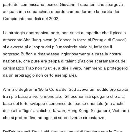
parte
del
commissario tecnico
Giovanni Trapattoni che spargeva
acqua
santa s
u panchina e bordo campo durante la partita dei
Campionati mondiali del 2002.
L
a
strategia apo
tro
paica, però, non riuscì
a impedire che il piccolo
attaccante
Ahn
Jung-hwan
(all’epoca in forza al Perugia di Gaucci)
si elevasse al di sopra del più massiccio
M
aldini
,
infilasse il
sorpreso
Buffon
e rimandasse ingloriosamente a casa la nostra
nazionale, che pure era zeppa di talenti
(l’azione scaramantica del
carismatico Trap non fu utile, a dire il vero, nemmeno a proteggerci
da un arbitraggio non certo esemplare)
.
All’inizio degli anni ’50 la Corea del Sud aveva un reddito pro capite
tra i più bassi a livello mondiale.
Gli economisti spiegano che alla
base del
forte sviluppo economico
del paese orientale
(ma anche
delle altre “tigri” asiatiche:
Taiwan, Hong Kong, Singapore, Vietnam)
che si protrae fino ad oggi
,
ci sono diverse circostanze.
Dall’
aiuto degli Stati Uniti, fornito ai
paesi di frontiera con la Cina