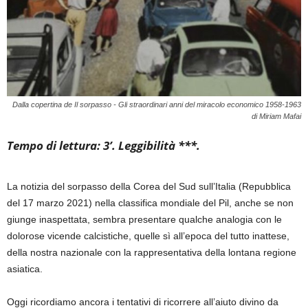
Dalla copertina de Il sorpasso - Gli straordinari anni del miracolo economico 1958-1963
di Miriam Mafai
Tempo di lettura: 3’. Leggibilità ***.
La notizia del sorpasso della Corea del Sud sull’Italia
(Repubblica
del 17 marzo 2021)
nella classifica mondiale del Pil, anche se non
giunge inaspettata
, sembra presentare qualche analogia con
le
dolorose vicende calcistiche
, quelle
sì
all’epoca del tutto inattese,
della nostr
a nazionale con la rappresentativa
della
lontana regione
asiatica.
O
ggi ricordiamo
ancora
i tentativi di ricorrere all’aiuto divino
da