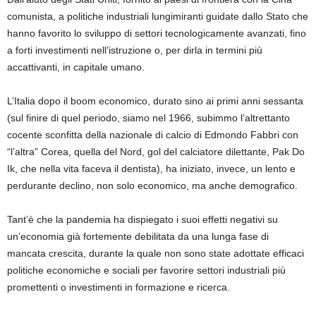
comunista, a polit
iche industriali lungimiranti guidate dallo S
tato che
hanno favorito lo sviluppo di settori tecnologicamente avanzati,
fino
a forti investimenti nell’
istruzio
ne
o
,
per di
rla in termini più
accattivanti
, in capitale umano.
L’Italia dopo il boom economico
,
durato s
ino ai primi anni sessanta
(sul finire di quel periodo, siamo nel 1966, subimmo l’altrettanto
cocente sconfitta della nazionale di calcio di Edmondo Fabbri con
“l’altra” Corea, quella del Nord, gol del calciatore dilettante, Pak Do
Ik, che nella vita faceva il dentista)
,
ha iniziato
, invece,
un lento e
perdurante
declino
,
non solo economico, ma anche demografico.
Tant’è che la pa
ndemia ha dispiegato i suoi effetti negativi su
un’economia già fortemente debilitata da una l
unga fase di
mancata crescita, durante la quale
non sono state adottate efficaci
politiche economiche e soci
a
li
per
favorire settori industriali più
promettenti o investimenti in formazione e ricerca
.