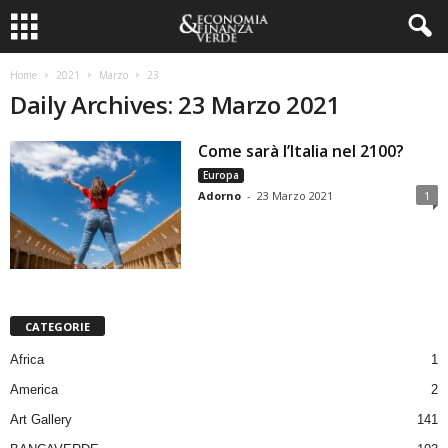
Home
2021
Marzo
23
Daily Archives: 23 Marzo 2021
Come sarà l’Italia nel 2100?
Europa
Adorno
-
23 Marzo 2021
1
CATEGORIE
Africa
1
America
2
Art Gallery
141