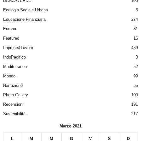
BANCAVERDE
103
Ecologia Sociale Urbana
3
Educazione Finanziaria
274
Europa
81
Featured
16
Imprese&Lavoro
489
IndoPacifico
3
Mediterraneo
52
Mondo
99
Narrazione
55
Photo Gallery
109
Recensioni
191
Sostenibilità
217
Marzo 2021
L
M
M
G
V
S
D