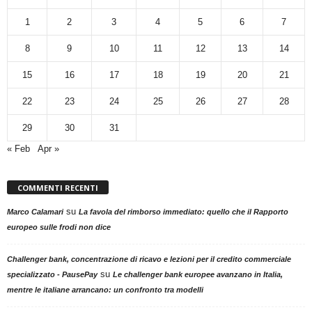
1
2
3
4
5
6
7
8
9
10
11
12
13
14
15
16
17
18
19
20
21
22
23
24
25
26
27
28
29
30
31
« Feb
Apr »
COMMENTI RECENTI
su
Marco Calamari
La favola del rimborso immediato: quello che il Rapporto
europeo sulle frodi non dice
Challenger bank, concentrazione di ricavo e lezioni per il credito commerciale
su
specializzato - PausePay
Le challenger bank europee avanzano in Italia,
mentre le italiane arrancano: un confronto tra modelli