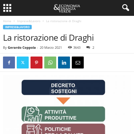
Home
Imprese&Lavoro
La ristorazione di Draghi
IMPRESE&LAVORO
La ristorazione di Draghi
By
Gerardo Coppola
-
20 Marzo 2021
3643
2