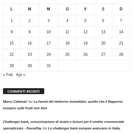
L
M
M
G
V
S
D
1
2
3
4
5
6
7
8
9
10
11
12
13
14
15
16
17
18
19
20
21
22
23
24
25
26
27
28
29
30
31
« Feb
Apr »
COMMENTI RECENTI
su
Marco Calamari
La favola del rimborso immediato: quello che il Rapporto
europeo sulle frodi non dice
Challenger bank, concentrazione di ricavo e lezioni per il credito commerciale
su
specializzato - PausePay
Le challenger bank europee avanzano in Italia,