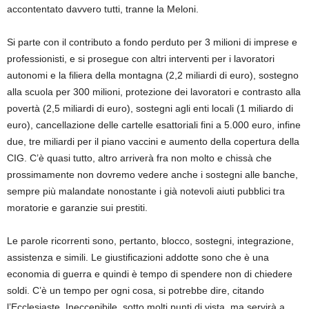
accontentato davvero tutti, tranne la Meloni.
Si parte con il contributo a fondo perduto per 3 milioni di imprese e
professionisti, e si prosegue con altri interventi per i lavoratori
autonomi e la filiera della montagna (2,2 miliardi di euro), sostegno
alla scuola per 300 milioni, protezione dei lavoratori e contrasto alla
povertà (2,5 miliardi di euro), sostegni agli enti locali (1 miliardo di
euro), cancellazione delle cartelle esattoriali fini a 5.000 euro, infine
due, tre miliardi per il piano vaccini e aumento della copertura della
CIG. C’è quasi tutto, altro arriverà fra non molto e chissà che
prossimamente non dovremo vedere anche i sostegni alle banche,
sempre più malandate nonostante i già notevoli aiuti pubblici tra
moratorie e garanzie sui prestiti.
Le parole ricorrenti sono, pertanto, blocco, sostegni, integrazione,
assistenza e simili. Le giustificazioni addotte sono che è una
economia di guerra e quindi è tempo di spendere non di chiedere
soldi. C’è un tempo per ogni cosa, si potrebbe dire, citando
l’Ecclesiaste. Ineccepibile, sotto molti punti di vista, ma servirà a