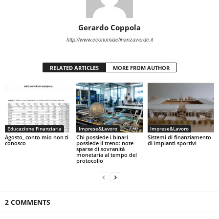
Gerardo Coppola
http://www.economiaefinanzaverde.it
RELATED ARTICLES
MORE FROM AUTHOR
Educazione Finanziaria
Imprese&Lavoro
Imprese&Lavoro
Agosto, conto mio non ti
Chi possiede i binari
Sistemi di finanziamento
conosco
possiede il treno: note
di impianti sportivi
sparse di sovranità
monetaria al tempo del
protocollo
2 COMMENTS