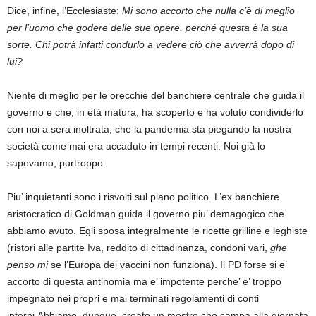
Dice, infine, l’Ecclesiaste:
Mi sono accorto che nulla c’è di meglio
per l’uomo che godere delle sue opere, perché questa è la sua
sorte. Chi potrà infatti condurlo a vedere ciò che avverrà dopo di
lui?
Niente di meglio per le orecchie del banchiere centrale che guida il
governo e che, in età matura, ha scoperto e ha voluto condividerlo
con noi a sera inoltrata, che la pandemia sta piegando la nostra
società come mai era accaduto in tempi recenti. Noi già lo
sapevamo, purtroppo.
Piu’ inquietanti sono i risvolti sul piano politico. L’ex banchiere
aristocratico di Goldman guida il governo piu’ demagogico che
abbiamo avuto. Egli sposa integralmente le ricette grilline e leghiste
(ristori alle partite Iva, reddito di cittadinanza, condoni vari,
ghe
penso mi
se l’Europa dei vaccini non funziona). Il PD forse si e’
accorto di questa antinomia ma e’ impotente perche’ e’ troppo
impegnato nei propri e mai terminati regolamenti di conti
interni.Abbiamo, dunque creato un mostro che campa alla giornata