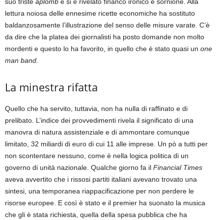
suo triste
aplomb
e si è rivelato financo ironico e sornione. Alla
lettura noiosa delle ennesime ricette economiche ha sostituto
baldanzosamente l’illustrazione del senso delle misure varate. C’è
da dire che la platea dei giornalisti ha posto domande non molto
mordenti e questo lo ha favorito, in quello che è stato quasi un
one
man band.
La minestra rifatta
Quello che ha servito, tuttavia, non ha nulla di raffinato e di
prelibato. L’indice dei provvedimenti rivela il significato di una
manovra di natura assistenziale e di ammontare comunque
limitato, 32 miliardi di euro di cui 11 alle imprese. Un pò a tutti per
non scontentare nessuno, come è nella logica politica di un
governo di unità nazionale. Qualche giorno fa il
Financial Times
aveva avvertito che i rissosi partiti italiani avevano trovato una
sintesi, una temporanea riappacificazione per non perdere le
risorse europee. E così è stato e il premier ha suonato la musica
che gli è stata richiesta, quella della spesa pubblica che ha