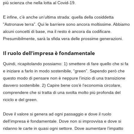
più
scienza che nella lotta al Covid-19.
E infine,
c’è
anche
un
‘ultima strada
:
quella della
cosiddetta
“
Astronave terra
”
. Qui le barriere sono ancora moltissime.
Abbiamo
alcuni
concetti di base,
ma il
resto è ancora da codificare
.
Presumibilmente, s
arà la sfida vera delle prossime generazioni.
Il ruolo dell’impresa è fondamentale
Quindi, ricapitolando
possiamo
: 1) smettere di fare quello che si fa
e iniziare a farlo in modo sostenibile,
“
green
”
. Sapendo
però
che
questo modo di pensare
non è neppure l’inizio
di una
transizione
davvero sostenibile
. 2)
C
apire bene cos’è l’economia circolare,
comprendere che si tratta di
una svolta molto più profonda del
riciclo e del green.
Dove il valore si genera ad ogni passaggio e dove il ruolo
dell’impresa è fondamentale.
Dove non si improvvisa e dove si
ridanno le carte in quasi ogni settore.
Dove aumentare l’impatto