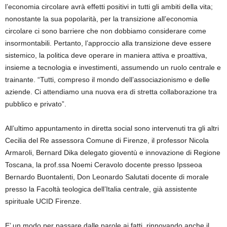
l’economia circolare avrà effetti positivi in tutti gli ambiti della vita;
nonostante la sua popolarità, per la transizione all’economia
circolare ci sono barriere che non dobbiamo considerare come
insormontabili.
Pertanto,
l’approccio alla transizione deve essere
sistemico, la politica deve operare in maniera attiva e proattiva,
insieme a tecnologia e investimenti, assumendo un ruolo centrale e
trainante. “Tutti, compreso il mondo dell’associazionismo e delle
aziende. Ci attendiamo una nuova era di stretta collaborazione tra
pubblico e privato”.
All’ultimo appuntamento in diretta social sono intervenuti tra gli altri
Cecilia del Re assessora Comune di Firenze, il professor Nicola
Armaroli
, Bernard Dika delegato gioventù e innovazione di Regione
Toscana, la prof.ssa Noemi Ceravolo docente presso
Ipsseoa
Bernardo
Buontalenti
, Don
Leonardo Salutati docente di morale
presso la Facoltà teologica dell’Italia centrale, già assistente
spirituale UCID Firenze.
E’ un modo per passare dalle parole ai fatti, rinnovando anche il