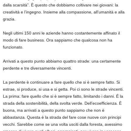
dalla scarsità”.
È questo che dobbiamo coltivare nei giovani: la
creatività e l’ingegno. Insieme alla compassione, all’umanità e alla
grazia.
Negli ultimi 150 anni le aziende hanno costantemente affinato il
modo di fare business. Ora sappiamo che qualcosa non ha
funzionato.
Arrivati a
questo punto
abbiamo
quattro
strad
e:
una certamente
perdente e
tre
diversamente
vincenti.
La perdente è continuare a fare quello che si è sempre fatto. Si
estrae, si produce, si usa e si getta. Poi ci sono le strade vincenti.
La prima: fare quello che si è sempre fatto, limitando i danni.
É la
strada della sostenibilità, della svolta verde.
Dell’ecoefficienza. È
buona,
ma arrivati
a questo punto sappiamo che non è
abbastanza.
Questa è la strada del
fare cose nuove con principi
vecchi.
Sarebbe come se una volta
usci
ti
dalla foresta,
avessimo