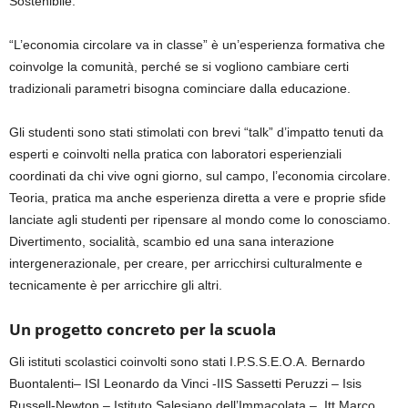
Sostenibile.
“L’economia circolare va in classe” è un’esperienza formativa che
coinvolge la comunità, perché se si vogliono cambiare certi
tradizionali parametri bisogna cominciare dalla educazione.
Gli studenti sono stati stimolati con brevi “talk” d’impatto tenuti da
esperti e coinvolti nella pratica con laboratori esperienziali
coordinati da chi vive ogni giorno, sul campo, l’economia circolare.
Teoria, pratica ma anche esperienza diretta a vere e proprie sfide
lanciate agli studenti per ripensare al mondo come lo conosciamo.
Divertimento, socialità, scambio ed una sana interazione
intergenerazionale, per creare, per arricchirsi culturalmente e
tecnicamente è per arricchire gli altri.
Un progetto concreto per la scuola
Gli istituti scolastici coinvolti sono stati I.P.S.S.E.O.A. Bernardo
Buontalenti
– ISI Leonardo da Vinci -IIS Sassetti Peruzzi – Isis
Russ
ell-Newton – Istituto Salesiano
dell’Immacolata
–
Itt
Marco