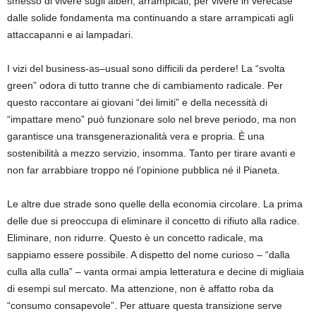
smesso di vivere
sugli alberi,
arrampicati, per
vivere in
vere
cas
e
dalle solide fondamenta
ma
continu
ando
a stare
arrampicati agli
attaccapanni e ai lampadari.
I vizi del business-
as
–
usual
sono difficili da perdere!
La “svolta
green” odora di tutto tranne che di cambiamento radicale. Per
questo raccontare ai giovani “dei limiti” e della necessità di
“impattare meno” può funzionare solo nel breve periodo, ma non
garantisce una
transgenerazionalità
vera e propria. È una
sostenibilità a mezzo servizio, insomma. Tanto per tirare avanti e
non far arrabbiare troppo né l’opinione pubblica né il Pianeta.
Le altre due strade sono quelle della economia circolare.
La prima
delle due
si preoccupa di
elimina
re
il concetto di rifiuto alla radice
.
Eliminare, non ridurre.
Questo è un concetto radicale, ma
sappiamo
essere
possibile.
A dispetto del nome curioso –
“
d
alla
culla alla
c
ulla”
– vanta ormai ampia letteratura e decine di migliaia
di esempi sul mercato
.
Ma
attenzione,
non è
affatto
roba da
“
consumo
consapevol
e
”
.
Per attuare questa transizione serve