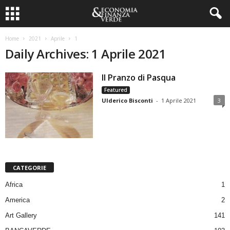
Home
2021
Aprile
1
Daily Archives: 1 Aprile 2021
Il Pranzo di Pasqua
Featured
Ulderico Bisconti
-
1 Aprile 2021
3
CATEGORIE
Africa
1
America
2
Art Gallery
141