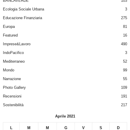
BANCAVERDE
103
Ecologia Sociale Urbana
3
Educazione Finanziaria
275
Europa
81
Featured
16
Imprese&Lavoro
490
IndoPacifico
3
Mediterraneo
52
Mondo
99
Narrazione
55
Photo Gallery
109
Recensioni
191
Sostenibilità
217
Aprile 2021
L
M
M
G
V
S
D