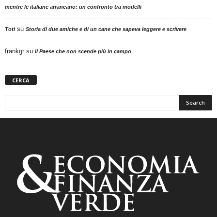
mentre le italiane arrancano: un confronto tra modelli
su
Toti
Storia di due amiche e di un cane che sapeva leggere e scrivere
frankgr
su
Il Paese che non scende più in campo
CERCA