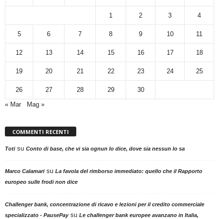
1
2
3
4
5
6
7
8
9
10
11
12
13
14
15
16
17
18
19
20
21
22
23
24
25
26
27
28
29
30
« Mar
Mag »
COMMENTI RECENTI
su
Toti
Conto di base, che vi sia ognun lo dice, dove sia nessun lo sa
su
Marco Calamari
La favola del rimborso immediato: quello che il Rapporto
europeo sulle frodi non dice
Challenger bank, concentrazione di ricavo e lezioni per il credito commerciale
su
specializzato - PausePay
Le challenger bank europee avanzano in Italia,