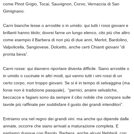
come Pinot Grigio, Tocai, Sauvignon, Corvo, Vernaccia di San
Gimignano.
Carni bianche lesse o arrostite o in umido:
qui tutti i rossi giovani e
brillanti hanno titolo; dovrei farne un lungo elenco, cito più che altro
come esempio il Barbera di non più di due anni, Merlot, Bardolino,
Valpolicella, Sangiovese, Dolcetto, anche certi Chianti giovani “di
pronta beva”.
Carni rosse:
qui davvero riportare diventa difficile. Siano arrostite o
in umido o cucinate in altri modi, qui vanno tutti i vini rossi di un
certo corpo, non troppo giovani.
Se si è in tempo di selvaggina (ma
forse non è tradizione pasquale),
“pernici, anatre selvatiche
,
beccacce
e fagiani sono da sempre il cibo nobile che compare sulle
tavole più raffinate per soddisfare il gusto dei grandi intenditori”.
Entriamo ora nel regno dei grandi vini: ma anche qui dipende dalle
annate, occorre che siano arrivati a maturazione completa. E
partiamo dunque con Barolo, Barbera, anche alcuni Nebbioli, con