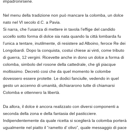
impadronirsene.
Nel menu della tradizione non può mancare la colomba
, un dolce
nato nel VI secolo d.C.
a Pavia.
Si narra
,
che l
’usanza di mettere in
tavola l’effige del ca
ndido
uccello sotto forma di dolce sia nata quando la città lombarda fu
l’unica a tentare, inutilmente, di resistere ad Alboino, feroce Re dei
Longobardi. Dopo la conquista, costui chiese ai vinti, come tributo
di guerra, 12
vergini. R
icevette anche in dono un dolce a forma di
colomba,
simbolo del ros
one della cattedrale, che gli piacque
moltissimo. Decretò cosi che da quel momento le colombe
dovessero essere protette. Le dodici fanciulle, vedendo in quel
gesto un accenno di umanità, dichiararono tutte di chiamarsi
Colomba e ottennero
la libertà
.
Da allora, il dolce è ancora realizzato con diversi
componenti
a
seconda della zona e
della fantasia del pasticciere.
Indipendentemente da quale ricetta si sceglierà la colomba porterà
ugualmente nel piatto il “rametto d’ olivo”, quale messaggio di pace