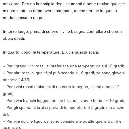
mezz’ora. Perfino la bottiglia degli spumanti è bene restino qualche
minuto in attesa dopo averle stappate, anche perché in questo
modo sgassano un po’.
In terzo luogo: prima di servire il vino bisogna controllare che non
abbia difetti.
In quarto luogo: le temperature. E’ utile questa scala:
–
Per i grandi vini rossi, si preferisce una temperatura sui 18 gradi;
–
Per altri rossi di qualità si può scende a 16 gradi; se sono giovani
anche a 14/15;
–
Per i vini rosati o bianchi di un certo impegno, scendiamo a 12
gradi;
–
Per i vini bianchi leggeri, anche frizzanti, vanno bene i 9-10 gradi;
–
Per gli spumanti brut si parla di temperature 6-8 gradi, ma anche
di 5;
–
Per vini dolci e liquorosi sono considerate adatte quelle tra i 6 e
gli 8 gradi.