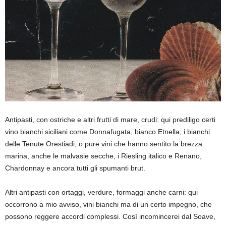
Antipasti, con ostrich
e e al
tri frutti di mar
e
, crudi:
qui prediligo certi
vino bianchi siciliani come Donnafugata, bianco Etnella, i bianchi
delle Tenute Orestiadi, o pure vini che hanno sentito la brezza
marina, anche le malvasie secche, i Riesling italico e Renano,
Chardonnay e ancora tutti gli spumanti brut.
Altri antipasti con ortaggi
,
verdure
, formaggi anche carni
:
qui
occorrono a mio avviso, vini bianchi ma di un certo impegno, che
possono reggere accordi complessi. Così incomincerei dal Soave,