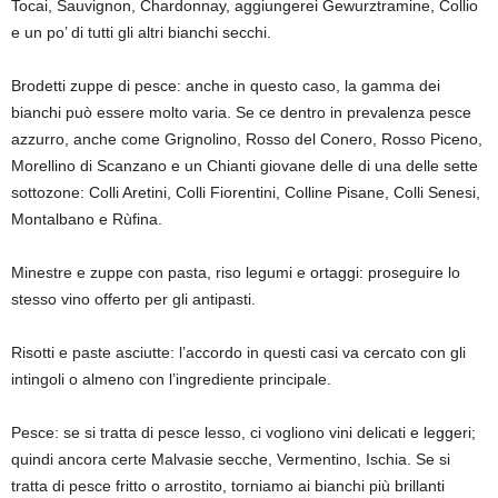
Tocai, Sauvignon, Chardonnay, aggiungerei Gewurztramine, Collio
e un po’ di tutti gli altri bianchi secchi.
Brodetti zuppe di pesce
:
anche in questo caso, la gamma dei
bianchi può essere molto varia. Se ce dentro in prevalenza pesce
azzurro, anche come Grignolino, Rosso del Conero, Rosso Piceno,
Morellino di Scanzano e un Chianti giovane delle di una delle sette
sottozone:
Colli Aretini, Colli Fiorentini, Colline Pisane, Co
lli Senesi,
Montalbano e
Rùfina
.
Minestre e zuppe con pasta, riso legumi e ortaggi:
proseguire lo
stesso vino offerto per gli antipasti.
Risotti e paste asciutte:
l’accordo in questi casi va cercato con gli
intingoli o almeno con l’ingrediente principale.
Pesce:
se si tratta di pesce lesso, ci vogliono vini delicati e leggeri;
quindi ancora certe Malvasie secche, Vermentino, Ischia. Se si
tratta di pesce fritto o arrostito, torniamo ai bianchi più brillanti