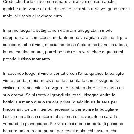
Credo che l’arte di accompagnare vini ai cibi richieda anche
qualche attenzione all’arte di servire i vini stessi: se vengono serviti
male, si rischia di rovinare tutto.
In primo luogo
la bottiglia non va mai maneggiata in modo
inappropriato, con scosse nè tantomeno va agitata
. Altrimenti può
succedere che il vino, specialmente se è stato molti anni in attesa,
in una cantina adatta, potrebbe subire un vero choc e guastarsi
proprio l’ultimo momento.
In secondo luogo, il vino a contatto con l’aria, quando la bottiglia
viene aperta, e più precisamente a contatto con l’ossigeno, si
vivi
fica, riprende
vitalità
e vigore
,
è pronto a dare il suo gusto e il
suo aroma. Se si tratta di grandi vini rossi, bisogna aprire la
bottiglia almeno due o tre ore prima: o addirittura la sera per
l’indomani.
Se c’è il tempo necessario per aprire la bottiglia e
lasciarlo in attesa si ricorre al sistema di travasarlo in caraffa,
versandolo piano piano.
Per vini rossi meno importanti possono
bastare un’ora o due prima; per rosati e bianchi basta anche