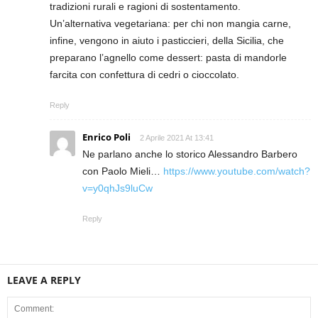
tradizioni rurali e ragioni di sostentamento.
Un’alternativa vegetariana: per chi non mangia carne,
infine, vengono in aiuto i pasticcieri, della Sicilia, che
preparano l’agnello come dessert: pasta di mandorle
farcita con confettura di cedri o cioccolato.
Reply
Enrico Poli
2 Aprile 2021 At 13:41
Ne parlano anche lo storico Alessandro Barbero
con Paolo Mieli…
https://www.youtube.com/watch?
v=y0qhJs9luCw
Reply
LEAVE A REPLY