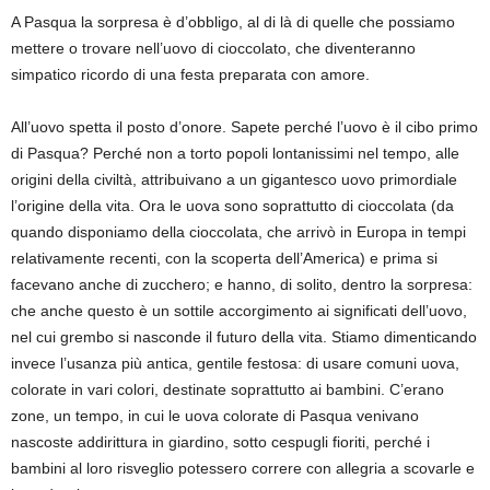
A Pasqua la
sorpresa è d’obbligo, al di là di quelle che possiamo
mettere o trovare nell’uovo di cioccolato, che diventeranno
simpatico ricordo di una festa preparata con amore.
All’uovo spetta il posto d’onore. Sapete perché l’uovo è il cibo primo
di Pasqua? Perché
non a t
orto
po
poli lontanissimi nel tempo, alle
origini
della civiltà, attribuivano a un gigantesco uovo primordiale
l’origine della vita.
Ora le uova sono soprattutto di cioccolata (da
quando disponiamo della cioccolata, che arrivò in Europa in tempi
relativamente recenti, con la scoperta dell’America
) e prima si
facevano anche di zucchero; e hanno, di solito, dentro la sorpresa:
che anche questo è un sottile accorgimento ai significati dell’uovo,
nel cui grembo si nasconde il futuro della vita. Stiamo dimenticando
invece l’usanza più antica, gentile festosa: di usare comuni uova,
colorate in vari colori, destinate soprattutto ai bambini. C’erano
zone, un tempo, in cui le uova colorate di Pasqua venivano
nascoste addirittura in giardino, sotto cespugli fioriti, perché i
bambini al loro risveglio
potessero correre con allegria a scovarle e