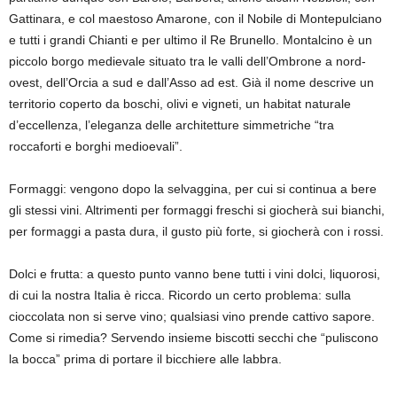
Gattinara, e col maestoso Amarone, con il Nobile di Montepulciano
e tutti i grandi Chianti e per ultimo il Re Brunello. Montalcino è un
piccolo borgo medievale situato tra le valli dell’Ombrone a nord-
ovest, dell’Orcia a sud e dall’Asso ad est. Già il nome descrive un
territorio coperto da boschi, olivi e vigneti, un habitat naturale
d’eccellenza,
l’e
leganza delle archite
tture simmetriche “tra
roccaforti e borghi medioevali”.
Formaggi
:
vengono dopo la selvaggina, per cui si continua a bere
gli stessi vini. Altrimenti per formaggi freschi si giocherà sui bianchi,
per formaggi a pasta dura, il gusto più forte, si giocherà con i rossi.
Dolci e frutta
:
a questo punto vanno bene tutti i vini dolci
, liquorosi,
di cui la nostra Italia è ricca. Ricordo un certo problema: sulla
cioccolata non si serve vino; qualsiasi vino prende cattivo sapore.
Come si rimedia? Servendo insieme biscotti secchi che “puliscono
la bocca” prima di portare il bicchiere alle labbra.