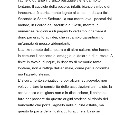
l’agnello durante il pranzo pasquale viene da molto
lontano. Il cucciolo della pecora, infatti, bianco simbolo di
innocenza, è storicamente legato al concetto di sacrificio.
Secondo le Sacre Scritture, la sua morte lava i peccati dal
mondo, in ricordo del sacrificio di Gesù, mentre in
numerose religioni e riti pagani lo vediamo incarnare il
dono più gradito agli dei, che in cambio garantiranno
un’annata di messe abbondanti.
Usanze remote della nostra e di altre culture, che hanno
in comune il concetto di omaggio, di dolore e di purezza. A
finire in tavola, dunque, in rispetto di memorie tanto
lontane, non è l’effige dell’animale, come per la colomba
ma l’agnello stesso.
E’ sicuramente sbrigativo, e per alcuni, spiacevole, non
volevo urtare la sensibilità delle associazioni animaliste, la
scelta etica e religiosa non è in discussione, il balzo da
fare per passare da queste origini storiche al trionfo del
banchetto che porta l’agnello nelle cucine d’Italia, ma
questo fa parte della nostra cultura, che si basa su