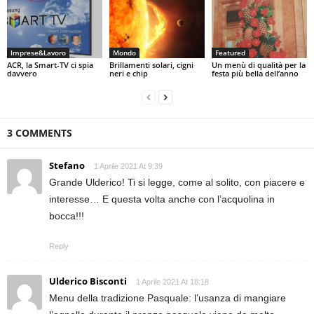
Imprese&Lavoro
Mondo
Featured
ACR, la Smart-TV ci spia
Brillamenti solari, cigni
Un menù di qualità per la
davvero
neri e chip
festa più bella dell’anno
3 COMMENTS
Stefano
1 Aprile 2021 At 9:39
Grande Ulderico! Ti si legge, come al solito, con piacere e
interesse… E questa volta anche con l’acquolina in
bocca!!!
Reply
Ulderico Bisconti
1 Aprile 2021 At 18:18
Menu della tradizione Pasquale: l’usanza di mangiare