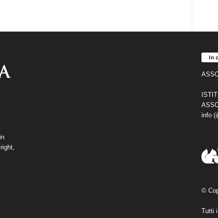
In 
ASSO
ISTI
ASSO
info 
in
right,
© Cop
Tutti 