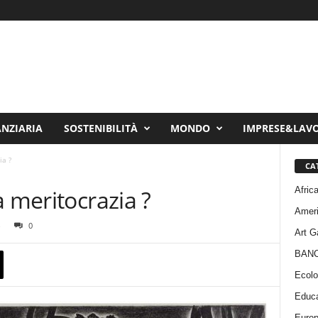
ANZIARIA
SOSTENIBILITÀ
MONDO
IMPRESE&LAV
ia ?
CA
Afric
a meritocrazia ?
Amer
0
Art G
BAN
Ecolo
Educa
Euro