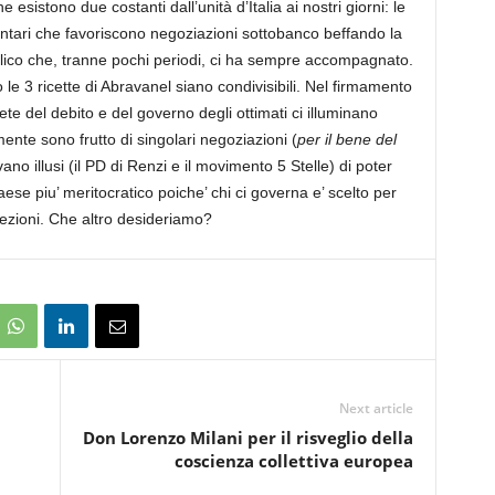
 esistono due costanti dall’unità d’Italia ai nostri giorni: le
mentari che favoriscono negoziazioni sottobanco beffando la
blico che, tranne pochi periodi, ci ha sempre accompagnato.
le 3 ricette di Abravanel siano condivisibili. Nel firmamento
ete del debito e del governo degli ottimati ci illuminano
te sono frutto di singolari negoziazioni (
per il bene del
vano illusi (il PD di Renzi e il movimento 5 Stelle) di poter
ese piu’ meritocratico poiche’ chi ci governa e’ scelto per
lezioni. Che altro desideriamo?
Next article
Don Lorenzo Milani per il risveglio della
coscienza collettiva europea