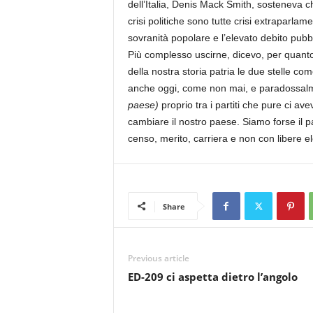
dell’Italia, Denis Mack Smith, sosteneva che
crisi politiche sono tutte crisi extraparla
sovranità popolare e l’elevato debito pub
Più complesso uscirne, dicevo, per quanto 
della nostra storia patria le due stelle com
anche oggi, come non mai, e paradossalmen
paese)
proprio tra i partiti che pure ci ave
cambiare il nostro paese. Siamo forse il pa
censo, merito, carriera e non con libere e
Share
Previous article
ED-209 ci aspetta dietro l’angolo