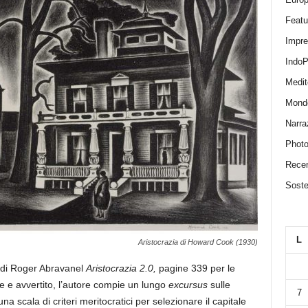
Featu
Impr
IndoP
Medit
Mond
Narra
Photo
Recen
Sosten
L
Aristocrazia di Howard Cook (1930)
o di Roger Abravanel
Aristocrazia 2.0,
pagine 339 per le
le e avvertito, l’autore compie un lungo
excursus
sulle
7
 una scala di criteri meritocratici per selezionare il capitale