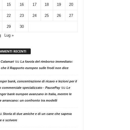
15
16
17
18
19
20
22
23
24
25
26
27
29
30
g
Lug »
MMENTI RECENTI
su
 Calamari
La favola del rimborso immediato:
 che il Rapporto europeo sulle frodi non dice
nger bank, concentrazione di ricavo e lezioni per il
su
o commerciale specializzato - PausePay
Le
nger bank europee avanzano in Italia, mentre le
ne arrancano: un confronto tra modelli
u
Storia di due amiche e di un cane che sapeva
e e scrivere