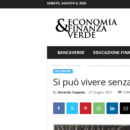
SABATO, AGOSTO 8, 2026
E
c
o
n
o
m
i
BANCAVERDE
EDUCAZIONE FIN
a
&
Home
Recensioni
Si può vivere senza meritocraz
F
RECENSIONI
i
Si può vivere senz
n
a
By
Gerardo Coppola
-
27 Giugno 2021
3184
n
z
a
V
e
r
d