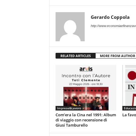
Gerardo Coppola
http://www.economiaefinanzave
RELATED ARTICLES
MORE FROM AUTHOR
Imprese&Lavoro
Educazio
Com’era la Cina nel 1991: Album
La favo
di viaggio con recensione di
Giusi Tamburello