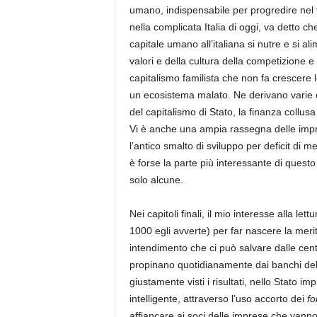
umano, indispensabile per progredire nel t
nella complicata Italia di oggi, va detto che 
capitale umano all’italiana si nutre e si al
valori e della cultura della competizione e
capitalismo familista che non fa crescere l
un ecosistema malato. Ne derivano varie e 
del capitalismo di Stato, la finanza collusa 
Vi è anche una ampia rassegna delle impre
l’antico smalto di sviluppo per deficit di 
è forse la parte più interessante di quest
solo alcune.
Nei capitoli finali, il mio interesse alla l
1000 egli avverte) per far nascere la mer
intendimento che ci può salvare dalle centin
propinano quotidianamente dai banchi de
giustamente visti i risultati, nello Stato 
intelligente, attraverso l’uso accorto dei
fo
affiancare ai soci delle imprese che vanno