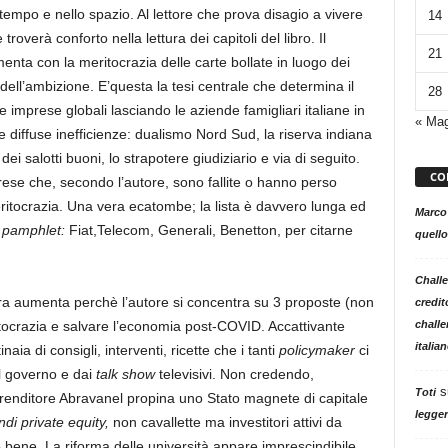
empo e nello spazio. Al lettore che prova disagio a vivere
14
troverà conforto nella lettura dei capitoli del libro. Il
21
imenta con la meritocrazia delle carte bollate in luogo dei
 dell’ambizione. E’questa la tesi centrale che determina il
28
e imprese globali lasciando le aziende famigliari italiane in
« Ma
diffuse inefficienze: dualismo Nord Sud, la riserva indiana
dei salotti buoni, lo strapotere giudiziario e via di seguito.
CO
se che, secondo l’autore, sono fallite o hanno perso
meritocrazia. Una vera ecatombe; la lista è davvero lunga ed
Marco
o
pamphlet:
Fiat,Telecom, Generali, Benetton, per citarne
quello
Challe
ettura aumenta perchè l’autore si concentra su 3 proposte (non
credit
challe
itocrazia e salvare l’economia post-COVID. Accattivante
italia
aia di consigli, interventi, ricette che i tanti
policymaker
ci
l governo e dai
talk show
televisivi. Non credendo,
s
Toti
imprenditore Abravanel propina uno Stato magnete di capitale
legger
ndi private equity,
non cavallette ma investitori attivi da
 bene. La riforma delle università appare imprescindibile