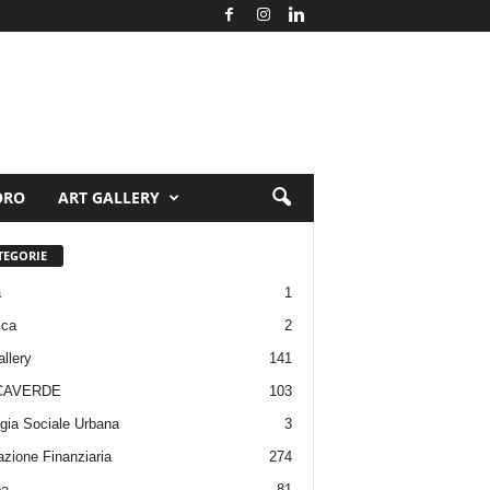
ORO
ART GALLERY
TEGORIE
a
1
ica
2
allery
141
CAVERDE
103
gia Sociale Urbana
3
zione Finanziaria
274
pa
81