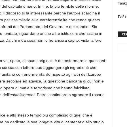
frank
del capitale umano. Infine, la più terribile delle riforme,
o.Il discorso si fa interessante perchè l’autore scardina il
s
Toti
a per assimilarlo all’autoreferenzialità che rende questo
nfronti del Parlamento, del Governo e dei cittadini. Sia
to fondate, riguardano anche altre istituzioni che issano in
CE
a.Da chi e da cosa non lo ho ancora capito, vista la loro
ivo, ripeto, di spunti originali, è di trasformare le questioni
cui ciascun lettore può aggiungere gli ingredienti che
o unitario con enorme ritardo rispetto agli altri dell’Europa
era secolare ed atavica, la questione bancaria di cui non è
ad opera di mafie e terrorismo che hanno falcidiato
 dell’
establishment.
Potrei continuare a sgranare il rosario
ice e allo stesso tempo più complesso di quel che è
he ha dedicato la sua longeva vita di centenario allo studio