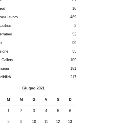
red
16
ese&Lavoro
489
acifico
3
erraneo
52
o
99
zione
55
 Gallery
109
sioni
191
ibilità
217
Giugno 2021
M
M
G
V
S
D
1
2
3
4
5
6
8
9
10
11
12
13