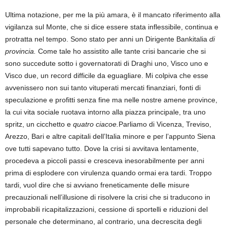
Ultima notazione, per me la più amara, è il mancato riferimento alla
vigilanza sul Monte, che si dice essere stata inflessibile, continua e
protratta nel tempo. Sono stato per anni un Dirigente Bankitalia
di
provincia.
Come tale ho assistito alle tante crisi bancarie che si
sono succedute sotto i governatorati di Draghi uno, Visco uno e
Visco due, un record difficile da eguagliare. Mi colpiva che esse
avvenissero non sui tanto vituperati mercati finanziari, fonti di
speculazione e profitti senza fine ma nelle nostre amene province,
la cui vita sociale ruotava intorno alla piazza principale, tra uno
spritz, un cicchetto e
quatro
ciacoe.
Parliamo di Vicenza, Treviso,
Arezzo, Bari e altre capitali dell’Italia minore e per l’appunto Siena
ove tutti sapevano tutto. Dove la crisi si avvitava lentamente,
procedeva a piccoli passi e cresceva inesorabilmente per anni
prima di esplodere con virulenza quando ormai era tardi. Troppo
tardi, vuol dire che si avviano freneticamente delle misure
precauzionali nell’illusione di risolvere la crisi che si traducono in
improbabili ricapitalizzazioni, cessione di sportelli e riduzioni del
personale che determinano, al contrario, una decrescita degli