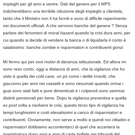
impieghi per gli anni a venire. Dati del genere per il MPS
indicherebbero una terribile riduzione degli impieghi a clientela,
tanto che il Ministro non li ha forniti e sono di difficile reperimento
nei documenti ufficiali. A che servono banche del genere ? Senza
parlare dei fenomeni di
moral hazard
quando la crisi dura anni, per
cui quando si decide di vendere la banca o di liquidarla il conto è
salatissimo: banche
zombie e
risparmiatori e contribuenti
gonzi.
Mi fermo qui per ovvi motivi di decenza istituzionale. Ed allora mi
sono reso conto, oggi a distanza di anni, che la vigilanza che ho
visto è quella dei
cold case,
un pò come i delitti irrisolti, che
giacciono per anni nei cassetti e sono riesumati quando ormai i
guai sono stati fatti e pure dimenticati e i colpevoli sono semmai
distinti pensionati per bene. Dopo la vigilanza preventiva e quella
ex post
volta a risolvere le crisi, questo terzo tipo di vigilanza ha
tempi lunghissimi e costi elevatissimi a carico di risparmiatori e
contribuenti. Ovviamente, non serve a molto e quindi noi cittadini e
risparmiatori dobbiamo accontentarci di quel che accerterà la
magistratura dopo anni e anni di carte bollate nei tribunali del