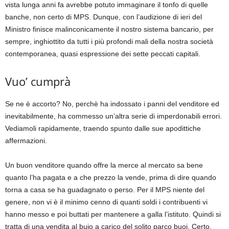
vista lunga anni fa avrebbe potuto immaginare il tonfo di quelle
banche, non certo di MPS. Dunque, con l’audizione di ieri del
Ministro finisce malinconicamente il nostro sistema bancario, per
sempre, inghiottito da tutti i più profondi mali della nostra società
contemporanea, quasi espressione dei sette peccati capitali.
Vuo’ cumprà
Se ne è accorto? No, perchè ha indossato i panni del venditore ed
inevitabilmente, ha commesso un’altra serie di imperdonabili errori.
Vediamoli rapidamente, traendo spunto dalle sue apodittiche
affermazioni.
Un buon venditore quando offre la merce al mercato sa bene
quanto l’ha pagata e a che prezzo la vende, prima di dire quando
torna a casa se ha guadagnato o perso. Per il MPS niente del
genere, non vi è il minimo cenno di quanti soldi i contribuenti vi
hanno messo e poi buttati per mantenere a galla l’istituto. Quindi si
tratta di una vendita al buio a carico del solito parco buoi. Certo,