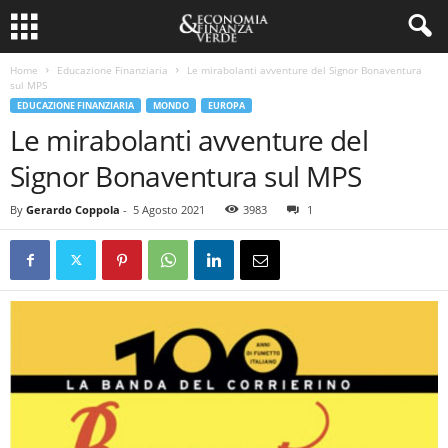
Home
Educazione Finanziaria
Le mirabolanti avventure del Signor Bonaventura
sul MPS
EDUCAZIONE FINANZIARIA
MONDO
EUROPA
Le mirabolanti avventure del
Signor Bonaventura sul MPS
By
Gerardo Coppola
-
5 Agosto 2021
3983
1