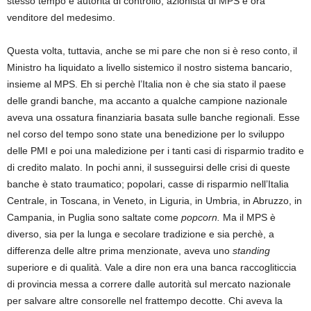
stesso tempo è autorità di controllo, azionista di MPS e ora
venditore del medesimo.
Questa volta, tuttavia, anche se mi pare che non si è reso conto, il
Ministro ha liquidato a livello sistemico il nostro sistema bancario,
insieme al MPS. Eh si perchè l’Italia non è che sia stato il paese
delle grandi banche, ma accanto a qualche campione nazionale
aveva una ossatura finanziaria basata sulle banche regionali. Esse
nel corso del tempo sono state una benedizione per lo sviluppo
delle PMI e poi una maledizione per i tanti casi di risparmio tradito e
di credito malato. In pochi anni, il susseguirsi delle crisi di queste
banche è stato traumatico; popolari, casse di risparmio nell’Italia
Centrale, in Toscana, in Veneto, in Liguria, in Umbria, in Abruzzo, in
Campania, in Puglia sono saltate come
popcorn.
Ma il MPS è
diverso, sia per la lunga e secolare tradizione e sia perchè, a
differenza delle altre prima menzionate, aveva uno
standing
superiore e di qualità. Vale a dire non era una banca raccogliticcia
di provincia messa a correre dalle autorità sul mercato nazionale
per salvare altre consorelle nel frattempo decotte. Chi aveva la