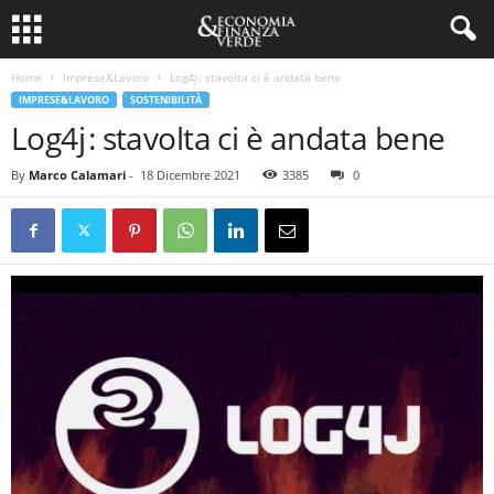
Home
Imprese&Lavoro
Log4j : stavolta ci è andata bene
IMPRESE&LAVORO
SOSTENIBILITÀ
Log4j : stavolta ci è andata bene
By
Marco Calamari
-
18 Dicembre 2021
3385
0