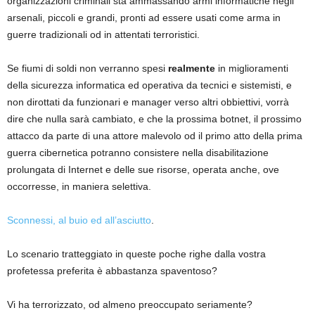
organizzazioni criminali sta ammassando armi informatiche negli
arsenali, piccoli e grandi, pronti ad essere usati come arma in
guerre tradizionali od in attentati terroristici.
Se fiumi di soldi non verranno spesi
realmente
in miglioramenti
della sicurezza informatica ed operativa da tecnici e sistemisti, e
non dirottati da funzionari e manager verso altri obbiettivi, vorrà
dire che nulla sarà cambiato, e che la prossima botnet, il prossimo
attacco da parte di una attore malevolo od il primo atto della prima
guerra cibernetica potranno consistere nella disabilitazione
prolungata di Internet e delle sue risorse, operata anche, ove
occorresse, in maniera selettiva.
Sconnessi, al buio ed all’asciutto
.
Lo scenario tratteggiato in queste poche righe dalla vostra
profetessa preferita è abbastanza spaventoso?
Vi ha terrorizzato, od almeno preoccupato seriamente?