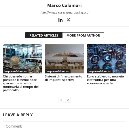
Marco Calamari
http://www.cassandracrossing.org
RELATED ARTICLES
MORE FROM AUTHOR
Imprese&Lavoro
Imprese&Lavoro
Imprese&Lavoro
Chi possiede i binari
Sistemi di finanziamento
Euro stablecoin, moneta
possiede il treno: note
di impianti sportivi
elettronica per una
sparse di sovranità
economia aperta
monetaria al tempo del
protocollo
LEAVE A REPLY