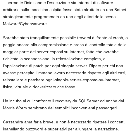
– permette l’iniezione e l’esecuzione via Internet di software
arbitrario sulla macchina colpita fosse stato sfruttato da una Botnet
strategicamente programmata da uno degli attori della scena
Malware/Cyberwarware.
Sarebbe stato tranquillamente possibile trovarsi di fronte al crash, o
peggio ancora alla compromissione e presa di controllo totale della
maggior parte dei server esposti su Internet, fatto che avrebbe
richiesto la sconnessione, la reinstallazione completa, e
l’applicazione di patch per ogni singolo server. Ripeto per chi non
avesse percepito l’immane lavoro necessario rispetto agli altri casi,
reinstallare e patchare ogni-singolo-server-esposto-su-internet,
fisico, virtuale o dockerizzato che fosse.
Un incubo al cui confronto il recovery da SQLServer od anche dal
Morris Worm sembrano dei semplici inconvenienti passeggeri.
Cassandra ama farla breve, e non è necessario ripetere i concetti,
inanellando buzzword e superlativi per allungare la narrazione.