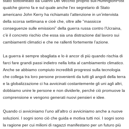
stato sottolineato da Gianni Del Vecchio proprio sull’HuffingtonPost
qualche giorno fa e sul quale anche l’ex segretario di Stato
americano John Kerry ha richiamato l’attenzione in un’intervista
della scorsa settimana e cioè che, oltre alle “massicce
conseguenze sulle emissioni” della guerra russa contro l’Ucraina,
c’è il concreto rischio che essa sia una distrazione dal lavoro sui
cambiamenti climatici e che ne rallenti fortemente l’azione.
La guerra è sempre sbagliata e lo è ancor di più quando rischia di
farci fare grandi passi indietro nella lotta al cambiamento climatico.
Anche se abbiamo compiuto incredibili progressi sulla tecnologia
che collega tra loro persone provenienti da tutti gli angoli della terra
e la globalizzazione ci ha avvicinati costantemente gli uni agli altri,
dobbiamo unire le persone e non dividerle, perché ciò promuove la
comprensione e vengono generati nuovi pensieri e idee.
Quando ci avviciniamo l’uno all’altro ci avviciniamo anche a nuove
soluzioni. I sogni sono ciò che guida e motiva tutti noi. I sogni sono
la ragione per cui milioni di ragazzi manifestano per un futuro più